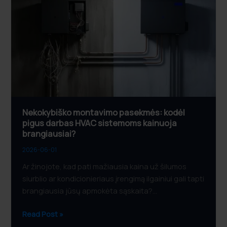
pasekmės:
kodėl
pigus
darbas
HVAC
sistemoms
kainuoja
brangiausiai?
Nekokybiško montavimo pasekmės: kodėl
pigus darbas HVAC sistemoms kainuoja
brangiausiai?
2026-06-01
Ar žinojote, kad pati mažiausia kaina už šilumos
siurblio ar kondicionieriaus įrengimą ilgainiui gali tapti
brangiausia jūsų apmokėta sąskaita?…
Read Post »