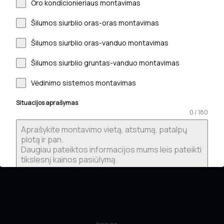
Oro kondicionieriaus montavimas
Šilumos siurblio oras-oras montavimas
Drėkintuvai
Drėkintuvai
Šilumos siurblio oras-vanduo montavimas
Adiabatinis ortakinis
Adiabatinis ortakinis
Šilumos siurblio gruntas-vanduo montavimas
įmontuojamas oro
įmontuojamas oro
drėkintuvas HUMON
drėkintuvas HUMON
Vėdinimo sistemos montavimas
H200
H250
1605,00
€
1444,50
€
1845,00
€
1660,50
€
Situacijos aprašymas
0 / 180
Gauti
Gauti
Pasiūlymą
Pasiūlymą
Jūsų vardas
*