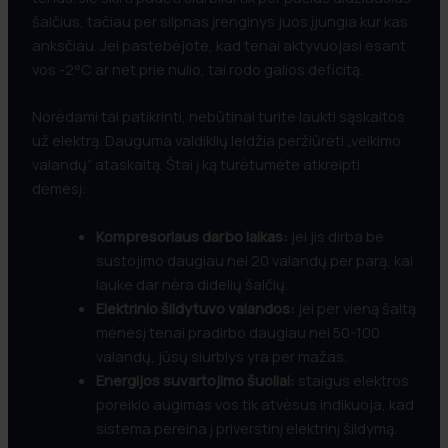
šalčius, tačiau per silpnas įrenginys juos įjungia kur kas
anksčiau. Jei pastebėjote, kad tenai aktyvuojasi esant
vos -2°C ar net prie nulio, tai rodo galios deficitą.
Norėdami tai patikrinti, nebūtinai turite laukti sąskaitos
už elektrą. Dauguma valdiklių leidžia peržiūrėti „veikimo
valandų“ ataskaitą. Štai į ką turėtumėte atkreipti
dėmesį:
Kompresoriaus darbo laikas:
jei jis dirba be
sustojimo daugiau nei 20 valandų per parą, kai
lauke dar nėra didelių šalčių.
Elektrinio šildytuvo valandos:
jei per vieną šaltą
mėnesį tenai pradirbo daugiau nei 50-100
valandų, jūsų siurblys yra per mažas.
Energijos suvartojimo šuoliai:
staigus elektros
poreikio augimas vos tik atvėsus indikuoja, kad
sistema pereina į priverstinį elektrinį šildymą.