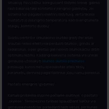
situaciją. Pavyzdžiui, koreguojant šildymo kreivę, galima
rasti balansą tarp komforto ir įrenginio galimybių. Jei
sistema turi pagalbinį elektrinį šildytuvą, verta tiksliai
nustatyti jo įsijungimo temperatūrą, kad išvengtumėte
staigių „komforto duobių“.
Svarbu įvertinti ir cirkuliacinio siurblio greitį. Per lėtas
srautas neleis efektyviai perduoti šilumos į grindis ar
radiatorius, o per greitas gali neleisti šilumokaičiui dirbti
optimaliu režimu. Kadangi kiekviena sistema yra unikali,
geriausia užsisakyti
šilumos siurblio priežiūros
paslaugą, kurios metu specialistas atliks tikslų
parametrų derinimą pagal faktinius jūsų namų poreikius.
Pastato energinis ‘gydymas’
Kartais problema slypi ne pačiame siurblyje, o pastato
„skylėse“. Termovizinis tyrimas spaudžiant šalčiui yra
geriausia investicija, padedanti rasti vietas, per kurias