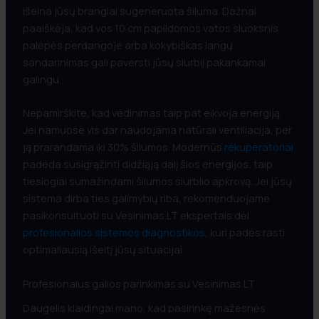
išeina jūsų brangiai sugeneruota šiluma. Dažnai
paaiškėja, kad vos 10 cm papildomos vatos sluoksnis
palėpės perdangoje arba kokybiškas langų
sandarinimas gali paversti jūsų siurblį pakankamai
galingu.
Nepamirškite, kad vėdinimas taip pat eikvoja energiją.
Jei namuose vis dar naudojama natūrali ventiliacija, per
ją prarandama iki 30% šilumos. Modernūs
rekuperatoriai
padeda susigrąžinti didžiąją dalį šios energijos, taip
tiesiogiai sumažindami šilumos siurblio apkrovą. Jei jūsų
sistema dirba ties galimybių riba, rekomenduojame
pasikonsultuoti su Vesinimas.LT ekspertais dėl
profesionalios sistemos diagnostikos
, kuri padės rasti
optimaliausią išeitį jūsų situacijai.
Profesionalus galios parinkimas su Vesinimas.LT
Daugelis klaidingai mano, kad pasirinkę mažesnės