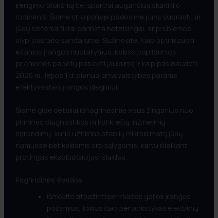
įrenginio triukšmą bei sparčiai augančius skaitiklio
rodmenis. Šiame straipsnyje padėsime jums suprasti, ar
jūsų sistema tikrai parinkta neteisingai, ar problemos
slypi pastato sandarume. Sužinosite, kaip optimizuoti
esamos įrangos nustatymus, kokios papildomos
priemonės padėtų pasiekti jaukumą ir kaip pasinaudoti
2026 m. liepos 1 d. planuojama valstybės parama
efektyvesnės įrangos diegimui.
Šiame gide detaliai išnagrinėsime visus žingsnius nuo
pirminės diagnostikos iki konkrečių inžinerinių
sprendimų, kurie užtikrins stabilų mikroklimatą jūsų
namuose bet kokiomis oro sąlygomis, kartu išlaikant
protingas eksploatacijos išlaidas.
Pagrindinės Išvados
Išmokite atpažinti per mažos galios įrangos
požymius, tokius kaip per ankstyvas elektrinių