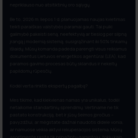
nepriklauso nuo atsitiktinių oro sąlygų.
Be to, 2026 m. liepos 1 d. planuojamas naujas kvietimas
teikti paraiškas valstybės paramai gauti. Tai puiki
galimybė pakeisti seną, neefektyvią ar tiesiog per silpną
įrangą į modernią sistemą, susigrąžinant iki 50% tinkamų
išlaidų. Mūsų komanda padeda parengti visus reikiamus
dokumentus Lietuvos energetikos agentūrai (LEA), kad
paramos gavimo procesas būtų sklandus ir nekeltų
papildomų rūpesčių.
Kodėl verta rinktis ekspertų pagalbą?
Mes tikime, kad kiekvienas namas yra unikalus, todėl
netaikome standartinių sprendimų. Vertiname ne tik
pastato konstrukciją, bet ir jūsų šeimos įpročius –
pavyzdžiui, ar mėgstate dažnai naudotis didele vonia,
ar namuose veikia aktyvi rekuperacijos sistema. Mūsų
asortimente rasite tik pripažintų gamintojų, tokių kaip