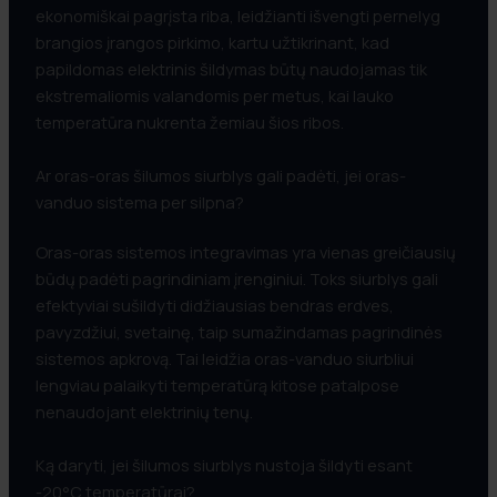
ekonomiškai pagrįsta riba, leidžianti išvengti pernelyg
brangios įrangos pirkimo, kartu užtikrinant, kad
papildomas elektrinis šildymas būtų naudojamas tik
ekstremaliomis valandomis per metus, kai lauko
temperatūra nukrenta žemiau šios ribos.
Ar oras-oras šilumos siurblys gali padėti, jei oras-
vanduo sistema per silpna?
Oras-oras sistemos integravimas yra vienas greičiausių
būdų padėti pagrindiniam įrenginiui. Toks siurblys gali
efektyviai sušildyti didžiausias bendras erdves,
pavyzdžiui, svetainę, taip sumažindamas pagrindinės
sistemos apkrovą. Tai leidžia oras-vanduo siurbliui
lengviau palaikyti temperatūrą kitose patalpose
nenaudojant elektrinių tenų.
Ką daryti, jei šilumos siurblys nustoja šildyti esant
-20°C temperatūrai?