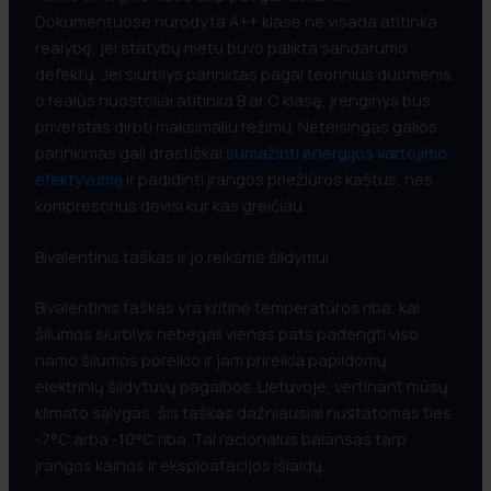
Dokumentuose nurodyta A++ klasė ne visada atitinka
realybę, jei statybų metu buvo palikta sandarumo
defektų. Jei siurblys parinktas pagal teorinius duomenis,
o realūs nuostoliai atitinka B ar C klasę, įrenginys bus
priverstas dirbti maksimaliu režimu. Neteisingas galios
parinkimas gali drastiškai
sumažinti energijos vartojimo
efektyvumą
ir padidinti įrangos priežiūros kaštus, nes
kompresorius dėvisi kur kas greičiau.
Bivalentinis taškas ir jo reikšmė šildymui
Bivalentinis taškas yra kritinė temperatūros riba, kai
šilumos siurblys nebegali vienas pats padengti viso
namo šilumos poreikio ir jam prireikia papildomų
elektrinių šildytuvų pagalbos. Lietuvoje, vertinant mūsų
klimato sąlygas, šis taškas dažniausiai nustatomas ties
-7°C arba -10°C riba. Tai racionalus balansas tarp
įrangos kainos ir eksploatacijos išlaidų.