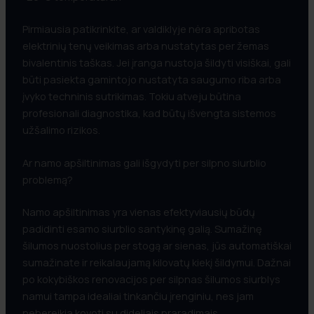
Pirmiausia patikrinkite, ar valdiklyje nėra apribotas
elektrinių tenų veikimas arba nustatytas per žemas
bivalentinis taškas. Jei įranga nustoja šildyti visiškai, gali
būti pasiekta gamintojo nustatyta saugumo riba arba
įvyko techninis sutrikimas. Tokiu atveju būtina
profesionali diagnostika, kad būtų išvengta sistemos
užšalimo rizikos.
Ar namo apšiltinimas gali išgydyti per silpno siurblio
problemą?
Namo apšiltinimas yra vienas efektyviausių būdų
padidinti esamo siurblio santykinę galią. Sumažinę
šilumos nuostolius per stogą ar sienas, jūs automatiškai
sumažinate ir reikalaujamą kilovatų kiekį šildymui. Dažnai
po kokybiškos renovacijos per silpnas šilumos siurblys
namui tampa idealiai tinkančiu įrenginiu, nes jam
nebereikia kovoti su dideliais praradimais.