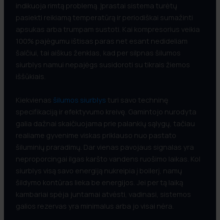
indikuoja rimtą problemą. Įprastai sistema turėtų
pasiekti reikiamą temperatūrą ir periodiškai sumažinti
apsukas arba trumpam sustoti. Kai kompresorius veikia
100% pajėgumu ištisas paras net esant nedideliam
šalčiui, tai aiškus ženklas, kad per silpnas šilumos
siurblys namui nepajėgs susidoroti su tikrais žiemos
iššūkiais.
Kiekvienas
šilumos siurblys
turi savo techninę
specifikaciją ir efektyvumo kreivę. Gamintojo nurodyta
galia dažnai skaičiuojama prie palankių sąlygų, tačiau
realiame gyvenime viskas priklauso nuo pastato
šiluminių praradimų. Dar vienas pavojaus signalas yra
neproporcingai ilgas karšto vandens ruošimo laikas. Kol
siurblys visą savo energiją nukreipia į boilerį, namų
šildymo kontūras lieka be energijos. Jei per tą laiką
kambariai spėja juntamai atvėsti, vadinasi, sistemos
galios rezervas yra minimalus arba jo visai nėra.