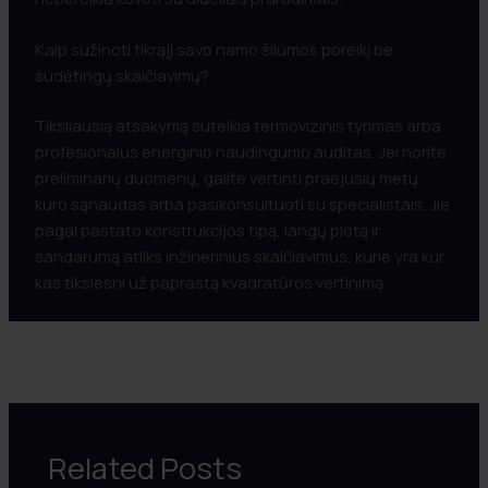
Kaip sužinoti tikrąjį savo namo šilumos poreikį be
sudėtingų skaičiavimų?
Tiksliausią atsakymą suteikia termovizinis tyrimas arba
profesionalus energinio naudingumo auditas. Jei norite
preliminarių duomenų, galite vertinti praėjusių metų
kuro sąnaudas arba pasikonsultuoti su specialistais. Jie
pagal pastato konstrukcijos tipą, langų plotą ir
sandarumą atliks inžinerinius skaičiavimus, kurie yra kur
kas tikslesni už paprastą kvadratūros vertinimą.
PREVIOUS
NEXT
Related Posts