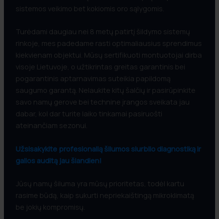
sistemos veikimo bet kokiomis oro sąlygomis.
Turėdami daugiau nei 8 metų patirtį šildymo sistemų
rinkoje, mes padedame rasti optimaliausius sprendimus
kiekvienam objektui. Mūsų sertifikuoti montuotojai dirba
visoje Lietuvoje, o užtikrintas greitas garantinis bei
pogarantinis aptarnavimas suteikia papildomą
saugumo garantą. Nelaukite kitų šalčių ir pasirūpinkite
savo namų gerove bei technine įrangos sveikata jau
dabar, kol dar turite laiko tinkamai pasiruošti
ateinančiam sezonui.
Užsisakykite profesionalią šilumos siurblio diagnostiką ir
galios auditą jau šiandien!
Jūsų namų šiluma yra mūsų prioritetas, todėl kartu
rasime būdą, kaip sukurti nepriekaištingą mikroklimatą
be jokių kompromisų.