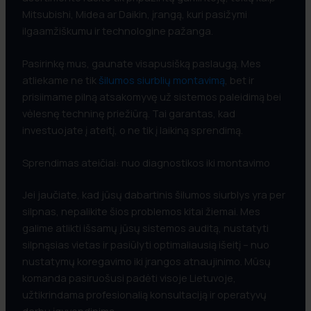
Mitsubishi, Midea ar Daikin, įrangą, kuri pasižymi
ilgaamžiškumu ir technologine pažanga.
Pasirinkę mus, gaunate visapusišką paslaugą. Mes
atliekame ne tik
šilumos siurblių montavimą
, bet ir
prisiimame pilną atsakomyvę už sistemos paleidimą bei
vėlesnę techninę priežiūrą. Tai garantas, kad
investuojate į ateitį, o ne tik į laikiną sprendimą.
Sprendimas ateičiai: nuo diagnostikos iki montavimo
Jei jaučiate, kad jūsų dabartinis šilumos siurblys yra per
silpnas, nepalikite šios problemos kitai žiemai. Mes
galime atlikti išsamų jūsų sistemos auditą, nustatyti
silpnąsias vietas ir pasiūlyti optimaliausią išeitį – nuo
nustatymų koregavimo iki įrangos atnaujinimo. Mūsų
komanda pasiruošusi padėti visoje Lietuvoje,
užtikrindama profesionalią konsultaciją ir operatyvų