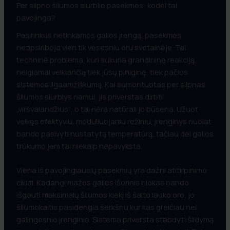
Per silpno šilumos siurblio pasekmės: kodėl tai
pavojinga?
Pasirinkus netinkamos galios įrangą, pasekmės
neapsiriboja vien tik vėsesniu oru svetainėje. Tai
techninė problema, kuri sukuria grandininę reakciją,
neigiamai veikiančią tiek jūsų piniginę, tiek pačios
sistemos ilgaamžiškumą. Kai sumontuotas per silpnas
šilumos siurblys namui, jis priverstas dirbti
„viršvalandžius“, o tai nėra natūrali jo būsena. Užuot
veikęs efektyviu, moduliuojamu režimu, įrenginys nuolat
bando pasivyti nustatytą temperatūrą, tačiau dėl galios
trūkumo jam tai niekaip nepavyksta.
Viena iš pavojingiausių pasekmių yra dažni atitirpinimo
ciklai. Kadangi mažos galios išorinis blokas bando
išgauti maksimalų šilumos kiekį iš šalto lauko oro, jo
šilumokaitis pasidengia šerkšnu kur kas greičiau nei
galingesnio įrenginio. Sistema priversta stabdyti šildymą