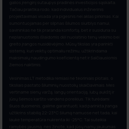
galios įrenginį sutaupys pradinės investicijos sąskaita.
Tačiau praktika rodo, kad individualus inžinerinis
projektavimas visada yra pigesnis nei aklas pirkimas. Kai
sumontuojamas per silpnas šilumos siurblys namui,
savininkas ne tik praranda komfortą, bet ir susiduria su
neplanuotomis išlaidomis dėl nuolatinio tenų veikimo bei
greito įrangos nusidėvėjimo. Mūsų tikslas yra parinkti
sistemą, kuri veiktų optimaliu režimu, užtikrindama
maksimalų naudingumo koeficientą net ir šalčiausiomis
žiemos naktimis.
Vesinimas.LT metodika remiasi ne teoriniais plotais, o
tiksliais pastato šiluminių nuostolių skaičiavimais. Mes
vertiname sienų varžą, langų orientaciją, lubų aukštį ir
jūsų šeimos karšto vandens poreikius. Tik turėdami
šiuos duomenis, galime garantuoti, kad parinkta įranga
užtikrins stabilią 22-23°C šilumą namuose net tada, kai
lauke temperatūra nukrenta iki -25°C. Tai suteikia
ramybės jausmą, nes žinote, kad jūsų namų jaukumas