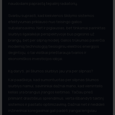
naudodami paprastą tepalinį radiatorių.
Svarbu suprasti, kad kiekvienos šildymo sistemos
Pridėti nuotraukų ar projektą
efektyvumas priklauso nuo teisingo galios
subalansavimo. Net ir pigiausias, bet tinkamai parinktas
siurblys ilgalaikėje perspektyvoje bus pigesnis už
Drag and Drop (or)
Choose Files
brangų, bet per silpną modelį. Galios trūkumas paverčia
modernią technologiją tiesioginiu elektros energijos
degintoju, o tai visiškai prieštarauja tvarios ir
ekonomiškos investicijos idėjai.
Siųsti Užklausą
Ką daryti, jei šilumos siurblys jau yra per silpnas?
Kai paaiškėja, kad sumontuotas per silpnas šilumos
siurblys namui, savininkai dažnai mano, kad vienintelis
kelias yra brangus įrangos keitimas. Tačiau prieš
priimant drastiškus sprendimus, verta išbandyti taktinį
sistemos ir pastato optimizavimą. Dažnai net ir nedideli
inžineriniai koregavimai gali padėti įrangai lengviau