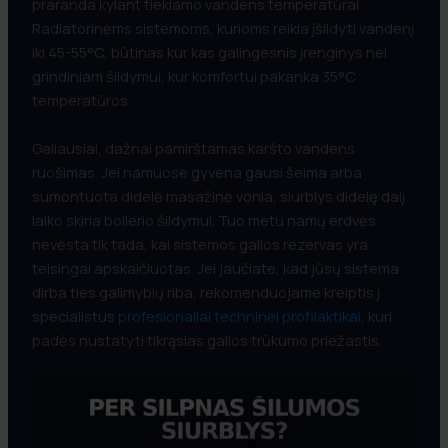
praranda kylant tiekiamo vandens temperatūrai.
Radiatorinėms sistemoms, kurioms reikia įšildyti vandenį
iki 45-55°C, būtinas kur kas galingesnis įrenginys nei
grindiniam šildymui, kur komfortui pakanka 35°C
temperatūros.
Galiausiai, dažnai pamirštamas karšto vandens
ruošimas. Jei namuose gyvena gausi šeima arba
sumontuota didelė masažinė vonia, siurblys didelę dalį
laiko skiria boilerio šildymui. Tuo metu namų erdvės
nevėsta tik tada, kai sistemos galios rezervas yra
teisingai apskaičiuotas. Jei jaučiate, kad jūsų sistema
dirba ties galimybių riba, rekomenduojame kreiptis į
specialistus
profesionaliai techninei profilaktikai
, kuri
padės nustatyti tikrąsias galios trūkumo priežastis.