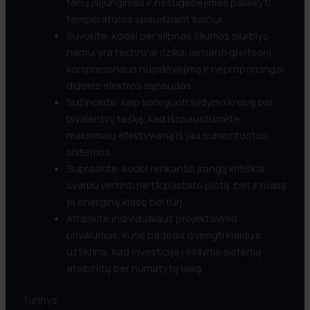
tenų įsijungimas ir nesugebėjimas palaikyti
temperatūros spaudžiant šalčiui.
Suvokite, kodėl per silpnas šilumos siurblys
namui yra techninė rizika, lemianti greitesnį
kompresoriaus nusidėvėjimą ir neproporcingai
dideles elektros sąnaudas.
Sužinokite, kaip koreguoti šildymo kreivę bei
bivalentinį tašką, kad išspaustumėte
maksimalų efektyvumą iš jau sumontuotos
sistemos.
Supraskite, kodėl renkantis įrangą kritiškai
svarbu vertinti ne tik pastato plotą, bet ir realią
jo energinę klasę bei tūrį.
Atraskite individualaus projektavimo
privalumus, kurie padeda išvengti klaidų ir
užtikrina, kad investicija į šildymo sistemą
atsipirktų per numatytą laiką.
Turinys