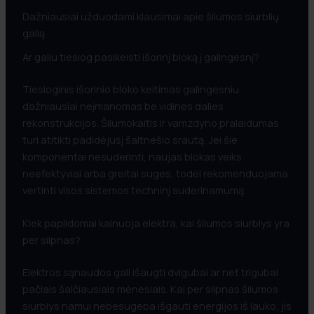
Dažniausiai užduodami klausimai apie šilumos siurblių
galią
Ar galiu tiesiog pasikeisti išorinį bloką į galingesnį?
Tiesioginis išorinio bloko keitimas galingesniu
dažniausiai neįmanomas be vidinės dalies
rekonstrukcijos. Šilumokaitis ir vamzdyno pralaidumas
turi atitikti padidėjusį šaltnešio srautą. Jei šie
komponentai nesuderinti, naujas blokas veiks
neefektyviai arba greitai suges, todėl rekomenduojama
vertinti visos sistemos techninį suderinamumą.
Kiek papildomai kainuoja elektra, kai šilumos siurblys yra
per silpnas?
Elektros sąnaudos gali išaugti dvigubai ar net trigubai
pačiais šalčiausiais mėnesiais. Kai per silpnas šilumos
siurblys namui nebesugeba išgauti energijos iš lauko, jis