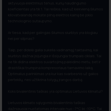
aktyvuoja elektrinius tenus, kurių naudingumo
koeficientas yra tik 1. Tai reiškia, kad už kiekvieną šilumos
kilovatvalandę mokate pilną elektros kainą be jokio
technologinio sutaupymo.
Ar tiesa, kad per galingas šilumos siurblys yra blogiau
nei per silpnas?
Taip, per didelė galia sukelia vadinamąjį taktavimą, kai
siurblys dažnai įsijungia ir išsijungia trumpais ciklais. Tai
ne tik didina elektros suvartojimą paleidimo metu, bet ir
drastiškai trumpina kompresoriaus tarnavimo laiką.
Optimalus parinkimas yra kur kas svarbesnis už galios
perteklių, nes užtikrina tolygų įrangos darbą.
Koks bivalentinis taškas yra optimalus Lietuvos klimatui?
Lietuvos klimato sąlygomis bivalentinis taškas
dažniausiai nustatomas intervale nuo -7°C iki -10°C. Tai