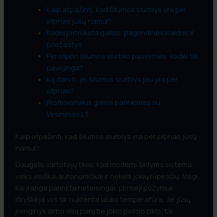
Kaip atpažinti, kad šilumos siurblys yra per
silpnas jūsų namui?
Kodėl pritrūksta galios: pagrindinės klaidos ir
priežastys
Per silpno šilumos siurblio pasekmės: kodėl tai
pavojinga?
Ką daryti, jei šilumos siurblys jau yra per
silpnas?
Profesionalus galios parinkimas su
Vesinimas.LT
Kaip atpažinti, kad šilumos siurblys yra per silpnas jūsų
namui?
Daugelis vartotojų tikisi, kad moderni šildymo sistema
veiks visiškai autonomiškai ir nekels jokių rūpesčių. Visgi,
kai įranga parinkta neteisingai, pirmieji požymiai
išryškėja vos tik nukrenta lauko temperatūra. Jei jūsų
įrenginys dirba visą parą be jokio poilsio ciklo, tai