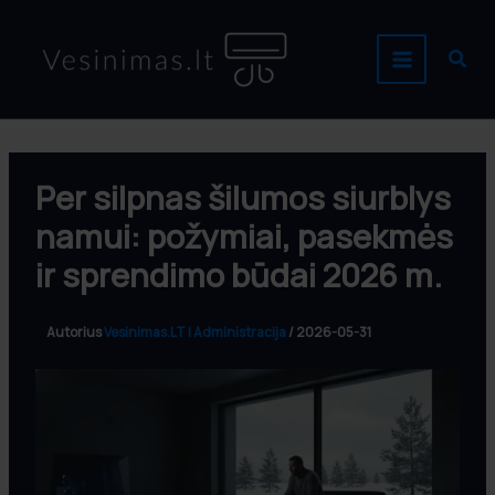
Pereiti
prie
Paie
turinio
Per silpnas šilumos siurblys
namui: požymiai, pasekmės
ir sprendimo būdai 2026 m.
Autorius
Vesinimas.LT | Administracija
/
2026-05-31