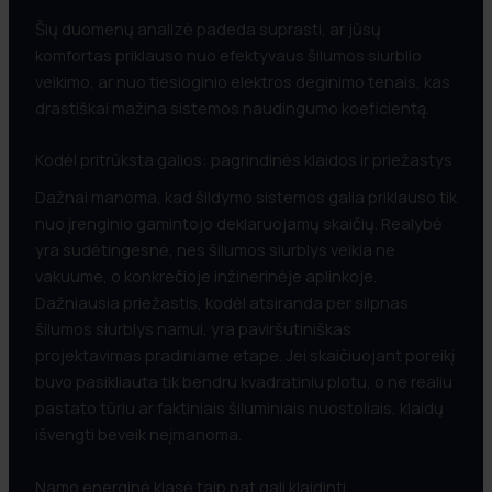
Šių duomenų analizė padeda suprasti, ar jūsų
komfortas priklauso nuo efektyvaus šilumos siurblio
veikimo, ar nuo tiesioginio elektros deginimo tenais, kas
drastiškai mažina sistemos naudingumo koeficientą.
Kodėl pritrūksta galios: pagrindinės klaidos ir priežastys
Dažnai manoma, kad šildymo sistemos galia priklauso tik
nuo įrenginio gamintojo deklaruojamų skaičių. Realybė
yra sudėtingesnė, nes šilumos siurblys veikia ne
vakuume, o konkrečioje inžinerinėje aplinkoje.
Dažniausia priežastis, kodėl atsiranda per silpnas
šilumos siurblys namui, yra paviršutiniškas
projektavimas pradiniame etape. Jei skaičiuojant poreikį
buvo pasikliauta tik bendru kvadratiniu plotu, o ne realiu
pastato tūriu ar faktiniais šiluminiais nuostoliais, klaidų
išvengti beveik neįmanoma.
Namo energinė klasė taip pat gali klaidinti.