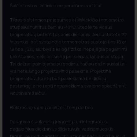
Šalčio testas: kritiniai temperatūros rodikliai
Tikrasis sistemos pajėgumas atsiskleidžia termometro
stulpeliui nukritus žemiau -10°C. Stebėkite vidaus
temperatūrą būtent tokiomis dienomis. Jei nustatėte 22
laipsnius, bet svetainėje termometras sustoja ties 18 ar
19 riba, jūsų siurblys tiesiog fiziškai nepajėgia pagaminti
tiek šilumos, kiek jos išeina per sienas, langus ar stogą.
Tai dažnai painiojama su gedimu, tačiau dažniausiai tai
yra neteisingo projektavimo pasekmė. Projektinė
temperatūra turėtų būti pasiekiama be didelių
pastangų, o ne tapti nepasiekiama svajone spaudžiant
vidutiniam šalčiui.
Elektros sąnaudų analizė ir tenų darbas
Dauguma šiuolaikinių įrenginių turi integruotus
pagalbinius elektrinius šildytuvus, vadinamuosius
tenus. Jie skirti padėti siurbliui tik per pačius didžiausius