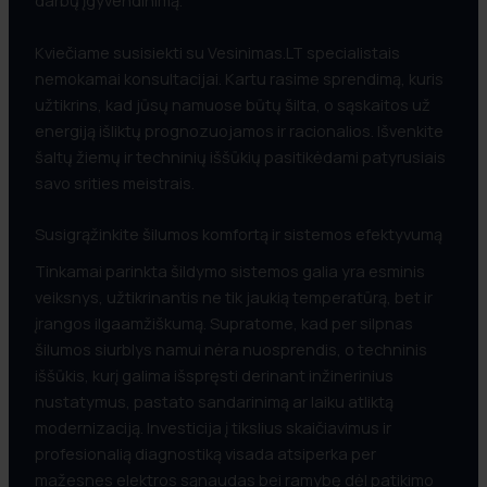
darbų įgyvendinimą.
Kviečiame susisiekti su Vesinimas.LT specialistais
nemokamai konsultacijai. Kartu rasime sprendimą, kuris
užtikrins, kad jūsų namuose būtų šilta, o sąskaitos už
energiją išliktų prognozuojamos ir racionalios. Išvenkite
šaltų žiemų ir techninių iššūkių pasitikėdami patyrusiais
savo srities meistrais.
Susigrąžinkite šilumos komfortą ir sistemos efektyvumą
Tinkamai parinkta šildymo sistemos galia yra esminis
veiksnys, užtikrinantis ne tik jaukią temperatūrą, bet ir
įrangos ilgaamžiškumą. Supratome, kad per silpnas
šilumos siurblys namui nėra nuosprendis, o techninis
iššūkis, kurį galima išspręsti derinant inžinerinius
nustatymus, pastato sandarinimą ar laiku atliktą
modernizaciją. Investicija į tikslius skaičiavimus ir
profesionalią diagnostiką visada atsiperka per
mažesnes elektros sąnaudas bei ramybę dėl patikimo