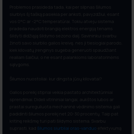
Problemos prasideda tada, kai per silpnas šilumos
siurblys šį tašką pasiekia per anksti, pavyzdžiui, esant
vos 0°C ar -2°C temperatūrai. Tokiu atveju sistema
pradeda naudoti brangią elektros energiją tenams
šildyti didžiąją šildymo sezono dalį. Savininkui svarbu
žinoti savo siurblio galios kreivę, nes ji tiesiogiai parodo,
kiek kilovatų įrenginys sugeba generuoti spaudžiant
realiam šalčiui, o ne esant palankioms laboratorinėms
sąlygoms.
Šilumos nuostoliai: kur dingsta jūsų kilovatai?
Galios poreikį stipriai veikia pastato architektūriniai
sprendimai. Dideli vitrininiai langai, aukštos lubos ar
prastai sureguliuota mechaninė vėdinimo sistema gali
padidinti šilumos poreikį net 20-30 procentų. Taip pat
kritinę reikšmę turi pati šildymo sistema. Svarbu
suprasti, kad
šilumos siurbliai oras-vanduo
efektyvumą