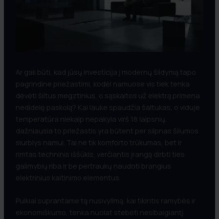
Ar gali būti, kad jūsų investicija į modernų šildymą tapo
pagrindine priežastimi, kodėl namuose vis tiek tenka
dėvėti šiltus megztinius, o sąskaitos už elektrą primena
nedidelę paskolą? Kai lauke spaudžia šaltukas, o viduje
temperatūra niekaip nepakyla virš 18 laipsnių,
dažniausia to priežastis yra būtent per silpnas šilumos
siurblys namui. Tai ne tik komforto trūkumas, bet ir
rimtas techninis iššūkis, verčiantis įrangą dirbti ties
galimybių riba ir be pertraukų naudoti brangius
elektrinius kaitinimo elementus.
Puikiai suprantame tą nusivylimą, kai tikintis ramybės ir
ekonomiškumo, tenka nuolat stebėti nesibaigiantį