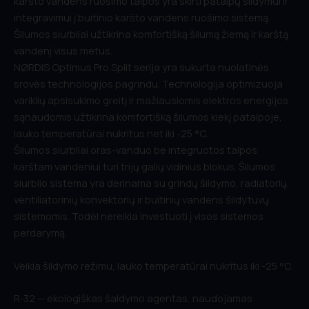
karšto vandens ruošimo talpos yra skirti patalpų šildymui ir
integravimui į buitinio karšto vandens ruošimo sistemą.
Šilumos siurbliai užtikrina komfortišką šilumą žiemą ir karštą
vandenį visus metus.
NØRDIS Optimus Pro Split serija yra sukurta nuolatinės
srovės technologijos pagrindu. Technologija optimizuoja
variklių apsisukimo greitį ir mažiausiomis elektros energijos
sąnaudomis užtikrina komfortišką šilumos kiekį patalpoje,
lauko temperatūrai nukritus net iki -25 °C.
Šilumos siurbliai oras-vanduo be integruotos talpos
karštam vandeniui turi trijų galių vidinius blokus. Šilumos
siurblio sistema yra derinama su grindų šildymo, radiatorių,
ventiliatorinių konvektorių ir buitinių vandens šildytuvų
sistemomis. Todėl nereikia investuoti į visos sistemos
perdarymą.
Veikia šildymo režimu, lauko temperatūrai nukritus iki -25 °C.
R-32 — ekologiškas šaldymo agentas, naudojamas