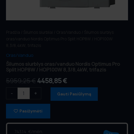
Pradžia
/
Šilumos siurbliai
/
Oras/Vanduo
/ Šilumos siurblys
oras/vanduo Nordis Optimus Pro Split HOP8W / HOP100W
8,3/8,4kW, trifazis
Oras/Vanduo
Šilumos siurblys oras/vanduo Nordis Optimus Pro
Split HOP8W / HOP100W 8,3/8,4kW, trifazis
5959,25
€
4458,85
€
-
+
Gauti Pasiūlymą
Pasižymėti