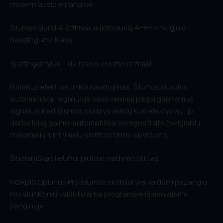
moderniausioje įrangoje.
Šilumos siurbliai atitinka aukščiausią A+++ energinio
naudingumo klasę.
Ypatingai tylus – du tyliojo veikimo režimai.
Išmanus elektros tinklo naudojimas. Šilumos siurblys
automatiškai reguliuoja savo veikimą pagal gaunamus
signalus. Kad šilumos siurblys veiktų kuo efektyviau, jo
darbo laiką galima automatiškai koreguoti atsižvelgiant į
maksimalų ir minimalų elektros tinklo apkrovimą.
Šiuolaikiškas lietimui jautrus valdymo pultas.
NØRDIS Optimus Pro šilumos siurbliai yra valdomi pažangiu
multifunkciniu valdikliu arba programėle išmaniajame
įrenginyje.