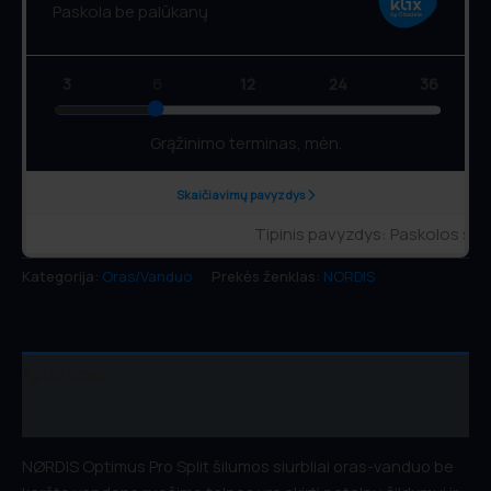
Kategorija:
Oras/Vanduo
Prekės ženklas:
NORDIS
Aprašymas
Atsiliepimai (0)
NØRDIS Optimus Pro Split šilumos siurbliai oras-vanduo be