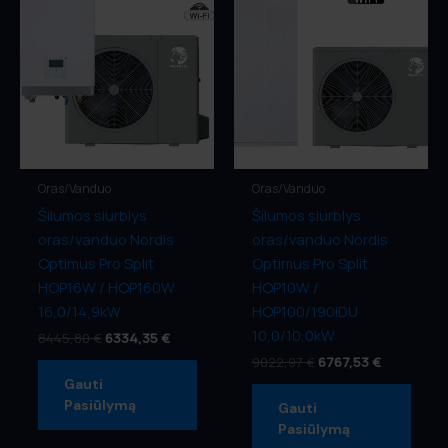
Oras/Vanduo
Oras/Vanduo
Šilumos siurblys
Šilumos siurblys
oras/vanduo Nordis
oras/vanduo Nordis
Optimus Pro Split
Optimus Pro Split
HOP16W / HOP160W
HOP10W /
16,0/14,9kW
HOP100/190IDU
10,0/10,0kW
8445,80
€
6334,35
€
9022,97
€
6767,53
€
Gauti
Pasiūlymą
Gauti
Pasiūlymą