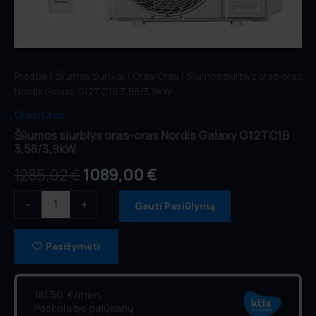
Pradžia
/
Šilumos siurbliai
/
Oras/Oras
/ Šilumos siurblys oras-oras
Nordis Galaxy G12TC1B 3,58/3,9kW
Oras/Oras
Šilumos siurblys oras-oras Nordis Galaxy G12TC1B
3,58/3,9kW
1285,02
€
1089,00
€
-
+
Gauti Pasiūlymą
Pasižymėti