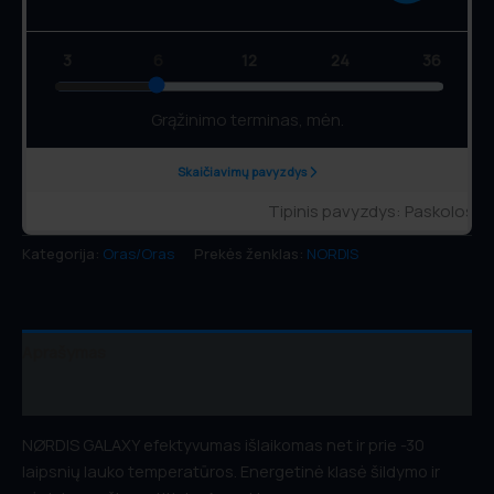
Kategorija:
Oras/Oras
Prekės ženklas:
NORDIS
Aprašymas
Atsiliepimai (0)
NØRDIS GALAXY efektyvumas išlaikomas net ir prie -30
laipsnių lauko temperatūros. Energetinė klasė šildymo ir