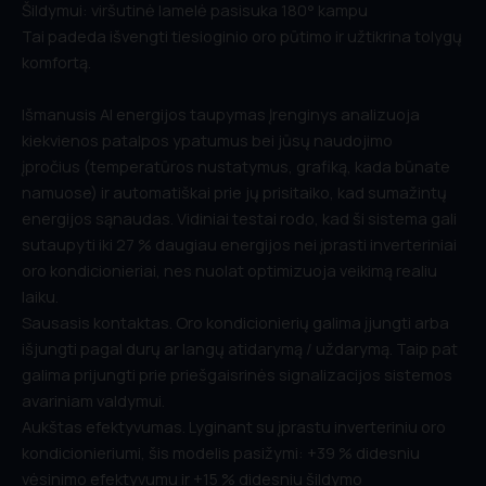
Šildymui: viršutinė lamelė pasisuka 180° kampu
Tai padeda išvengti tiesioginio oro pūtimo ir užtikrina tolygų
komfortą.
Išmanusis AI energijos taupymas Įrenginys analizuoja
kiekvienos patalpos ypatumus bei jūsų naudojimo
įpročius (temperatūros nustatymus, grafiką, kada būnate
namuose) ir automatiškai prie jų prisitaiko, kad sumažintų
energijos sąnaudas. Vidiniai testai rodo, kad ši sistema gali
sutaupyti iki 27 % daugiau energijos nei įprasti inverteriniai
oro kondicionieriai, nes nuolat optimizuoja veikimą realiu
laiku.
Sausasis kontaktas. Oro kondicionierių galima įjungti arba
išjungti pagal durų ar langų atidarymą / uždarymą. Taip pat
galima prijungti prie priešgaisrinės signalizacijos sistemos
avariniam valdymui.
Aukštas efektyvumas. Lyginant su įprastu inverteriniu oro
kondicionieriumi, šis modelis pasižymi: +39 % didesniu
vėsinimo efektyvumu ir +15 % didesniu šildymo