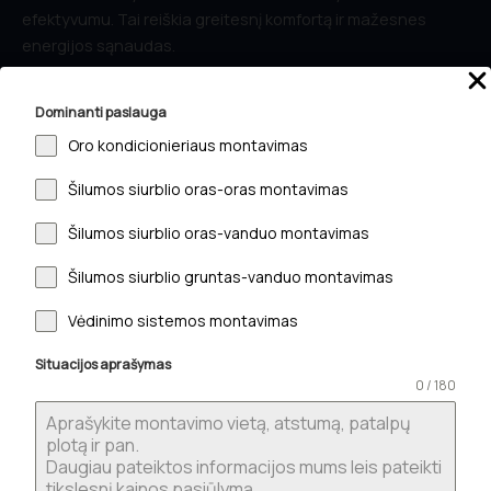
efektyvumu. Tai reiškia greitesnį komfortą ir mažesnes
energijos sąnaudas.
B.I.G. Care+ oro valymas. Įrenginyje yra oro jonizatorius,
Dominanti paslauga
kuris padeda valyti ir gaivinti orą. Jonai neutralizuoja
Oro kondicionieriaus montavimas
bakterijas, virusus ir nemalonius kvapus. Sukuriamos
aktyvios dalelės, kurios naikina kenksmingus
Šilumos siurblio oras-oras montavimas
mikroorganizmus ore.
Papildoma UVC šviesa dezinfekuoja orą, naikindama
Šilumos siurblio oras-vanduo montavimas
bakterijas ir virusus. Mikrobai sunaikinami pažeidžiant jų
Šilumos siurblio gruntas-vanduo montavimas
struktūrą, todėl jie nebegali daugintis.
Techniniai duomenys:
Vėdinimo sistemos montavimas
Situacijos aprašymas
Privalumai:
0 / 180
Efektyvus inverterinis kompresorius (30 °C iki +53 °C)
Energetinė klasė A+++/A+++