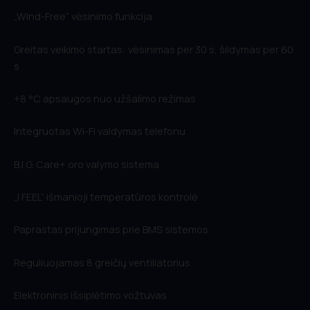
„Wind-Free“ vėsinimo funkcija
Siųsti Užklausą
Greitas veikimo startas: vėsinimas per 30 s, šildymas per 60
s
+8 °C apsaugos nuo užšalimo režimas
Integruotas Wi-Fi valdymas telefonu
B.I.G. Care+ oro valymo sistema
„I FEEL“ išmanioji temperatūros kontrolė
Paprastas prijungimas prie BMS sistemos
Reguliuojamas 8 greičių ventiliatorius
Elektroninis išsiplėtimo vožtuvas