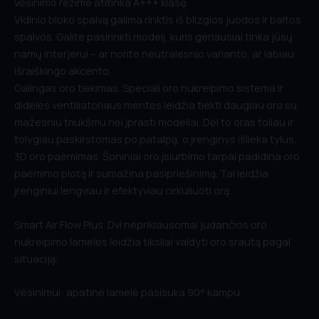
vėsinimo režime atitinka A+++ klasę.
Vidinio bloko spalvą galima rinktis iš blizgios juodos ir baltos
spalvos. Galite pasirinkti modelį, kuris geriausiai tinka jūsų
namų interjerui – ar norite neutralesnio varianto, ar labiau
išraiškingo akcento.
Galingas oro tiekimas. Speciali oro nukreipimo sistema ir
didelės ventiliatoriaus mentės leidžia tiekti daugiau oro su
mažesniu triukšmu nei įprasti modeliai. Dėl to oras toliau ir
tolygiau paskirstomas po patalpą, o įrenginys išlieka tylus.
3D oro paėmimas. Šoniniai oro įsiurbimo tarpai padidina oro
paėmimo plotą ir sumažina pasipriešinimą. Tai leidžia
įrenginiui lengviau ir efektyviau cirkuliuoti orą.
Smart Air Flow Plus. Dvi nepriklausomai judančios oro
nukreipimo lamelės leidžia tiksliai valdyti oro srautą pagal
situaciją:
Vėsinimui: apatinė lamelė pasisuka 90° kampu