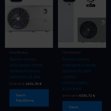
was:
is:
was:
is:
6178,26 €.
4634,30 €.
8440,96 €.
6330,72 €.
Siųsti Užklausą
Oras/Vanduo
Oras/Vanduo
Šilumos siurblys
Šilumos siurblys
oras/vanduo Nordis
oras/vanduo Nordis
Optimus Pro Mono
Optimus Pro Split
HOP8W 8,4/8,3kW
HOP6W /
HOP100/190IDU
6178,26
€
4634,30
€
6,2/6,55kW
Gauti
8440,96
€
6330,72
€
Pasiūlymą
Gauti