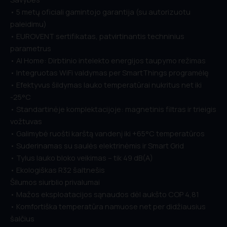
• 5 metų oficiali gamintojo garantija (su autorizuotu
paleidimu)
• EUROVENT sertifikatas, patvirtinantis techninius
parametrus
• AI Home: Dirbtinio intelekto energijos taupymo režimas
• Integruotas WiFi valdymas per SmartThings programėlę
• Efektyvus šildymas lauko temperatūrai nukritus net iki
-25°C
• Standartinėje komplektacijoje: magnetinis filtras ir trieigis
vožtuvas
• Galimybė ruošti karštą vandenį iki +65°C temperatūros
• Suderinamas su saulės elektrinėmis ir Smart Grid
• Tylus lauko bloko veikimas – tik 49 dB(A)
• Ekologiškas R32 šaltnešis
Šilumos siurblio privalumai
• Mažos eksploatacijos sąnaudos dėl aukšto COP 4,81
• Komfortiška temperatūra namuose net per didžiausius
šalčius