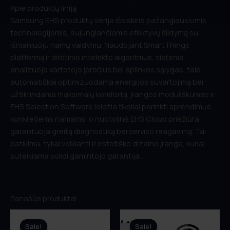
Apie produktų liniją
Samsung EHS produktų serija išsiskiria pažangiausiomis
technologijomis, sujungiančiomis efektyvų šildymą su
Jūsų vardas
*
išmaniuoju namų valdymu. Naudojant SmartThings
platformą ir dirbtinio intelekto algoritmus, sistema
analizuoja vartotojo įpročius bei aplinkos sąlygas, taip
El. pašto adresas
*
automatiškai optimizuodama energijos suvartojimą bei
užtikrindama maksimalų komfortą. Įrangos moduliškumas ir
EHS Selection Software leidžia tiksliai parinkti sprendimus
konkretiems namams, o nuotolinė EHS Cloud priežiūra
Telefono numeris
*
garantuoja greitą diagnostiką bei serviso reagavimą. Tai
patikima, tyliai veikianti ir estetiško dizaino įranga, kuriai
suteikiama solidi gamintojo garantija.
Pridėti nuotraukų ar projektą
Panašūs produktai
Drag and Drop (or)
Choose Files
Original
Current
Original
Current
price
price
price
price
Sale!
Sale!
Sale!
Sale!