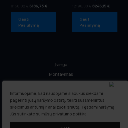
9150,02
€
6186,73
€
12196,80
€
8246,15
€
Gauti
Gauti
Pasiūlymą
Pasiūlymą
Įranga
Montavimas
Informacija
Informuojame, kad naudojame slapukus siekdami
LEA PARAMA
pagerinti jūsų naršymo patirtį, teikti suasmenintus
Partneriai
skelbimus ar turinį ir analizuoti srautą. Tęsdami naršymą
Kontaktai
Jūs sutinkate su mūsų
privatumo politika.
Autorinės teisės © 2026 Vesinimas.LT