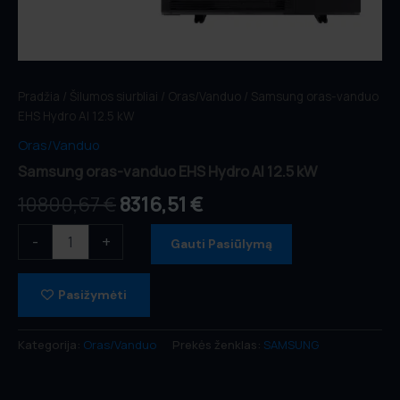
Pradžia
/
Šilumos siurbliai
/
Oras/Vanduo
/ Samsung oras-vanduo
EHS Hydro AI 12.5 kW
Oras/Vanduo
Samsung oras-vanduo EHS Hydro AI 12.5 kW
10800,67
€
8316,51
€
-
+
Gauti Pasiūlymą
Pasižymėti
Kategorija:
Oras/Vanduo
Prekės ženklas:
SAMSUNG