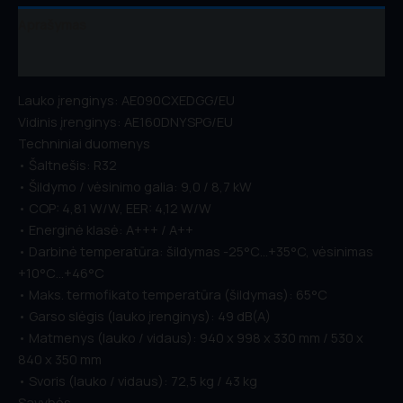
Aprašymas
Atsiliepimai (0)
Lauko įrenginys: AE090CXEDGG/EU
Vidinis įrenginys: AE160DNYSPG/EU
Techniniai duomenys
• Šaltnešis: R32
• Šildymo / vėsinimo galia: 9,0 / 8,7 kW
• COP: 4,81 W/W, EER: 4,12 W/W
• Energinė klasė: A+++ / A++
• Darbinė temperatūra: šildymas -25°C…+35°C, vėsinimas
+10°C…+46°C
• Maks. termofikato temperatūra (šildymas): 65°C
• Garso slėgis (lauko įrenginys): 49 dB(A)
• Matmenys (lauko / vidaus): 940 x 998 x 330 mm / 530 x
840 x 350 mm
• Svoris (lauko / vidaus): 72,5 kg / 43 kg
Savybės