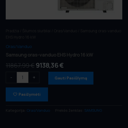
Pradžia
/
Šilumos siurbliai
/
Oras/Vanduo
/ Samsung oras-vanduo
EHS Hydro 16 kW
Oras/Vanduo
Samsung oras-vanduo EHS Hydro 16 kW
11867,99
€
9138,36
€
-
+
Gauti Pasiūlymą
Pasižymėti
Kategorija:
Oras/Vanduo
Prekės ženklas:
SAMSUNG