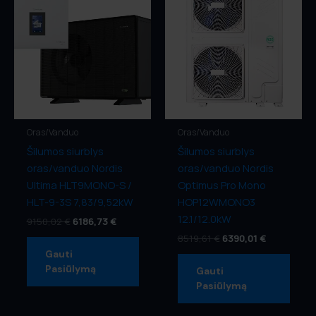
Siųsti Užklausą
Oras/Vanduo
Oras/Vanduo
Šilumos siurblys
Šilumos siurblys
oras/vanduo Nordis
oras/vanduo Nordis
Ultima HLT9MONO-S /
Optimus Pro Mono
HLT-9-3S 7,83/9,52kW
HOP12WMONO3
12.1/12.0kW
9150,02
€
6186,73
€
8519,61
€
6390,01
€
Gauti
Pasiūlymą
Gauti
Pasiūlymą