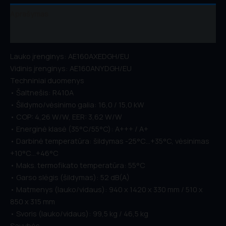
Aprašymas
Atsiliepimai (0)
Lauko įrenginys: AE160AXEDGH/EU
Vidinis įrenginys: AE160ANYDGH/EU
Techniniai duomenys
• Šaltnešis: R410A
• Šildymo/vėsinimo galia: 16,0 / 15,0 kW
• COP: 4,26 W/W, EER: 3,62 W/W
• Energinė klasė (35°C/55°C): A+++ / A+
• Darbinė temperatūra: šildymas -25°C…+35°C, vėsinimas
+10°C…+46°C
• Maks. termofikato temperatūra: 55°C
• Garso slėgis (šildymas): 52 dB(A)
• Matmenys (lauko/vidaus): 940 x 1420 x 330 mm / 510 x
850 x 315 mm
• Svoris (lauko/vidaus): 99,5 kg / 46,5 kg
Savybės