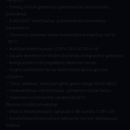
• 5 metų oficiali gamintojo garantija (su autorizuotu
paleidimu)
• EUROVENT sertifikatas, patvirtinantis techninius
parametrus
• Efektyvus šildymas lauko temperatūrai nukritus net iki
-25°C
• Aukštas efektyvumas: COP 4,26 ir SCOP 4,46
• Saulės elektrinės ir Smart Grid tinklo integravimo galimybė
• Integruotas 6 kW pagalbinis elektrinis tenas
• Dugno pašildymo tenas lauko bloke apsaugai nuo
užšalimo
• Tylus veikimas: lauko įrenginio garso slėgis tik 52 dB(A)
• Kompaktiškas vidinis blokas, užimantis mažai vietos
• Galimybė ruošti karštą vandenį iki 55°C
Šilumos siurblio privalumai
• Mažos eksploatacijos sąnaudos dėl aukšto COP 4,26
• Komfortiška temperatūra namuose net per didžiausius
šalčius