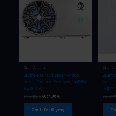
Oras/Vanduo
Oras/V
Šilumos siurblys oras/vanduo
Šilumo
Nordis Optimus Pro Mono HOP8W
Nordis
8,4/8,3kW
HOP100
6178,26
€
4634,30
€
8440,
Gauti Pasiūlymą
Ga