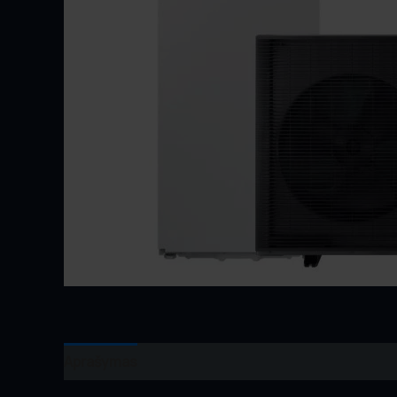
Aprašymas
Atsiliepimai (0)