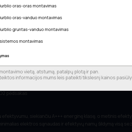
u paleidimu)
iurblio oras-oras montavimas
iurblio oras-vanduo montavimas
B(A)
iurblio gruntas-vanduo montavimas
ltyje
s talpa
 sistemos montavimas
a
šymas
11
sius šalčius
atoriais
 CO2 pėdsakas
iniu efektyvumu, siekiančiu A+++ energinę klasę, o metinis efe
a minimalias elektros sąnaudas ir efektyvų namų šildymą visą se