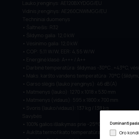
Lauko įrenginys: AE120BXYDGG/EU
Vidinis įrenginys: AE260CNWMGG/EU
Techniniai duomenys
• Šaltnešis: R32
• Šildymo galia: 12,0 kW
• Vėsinimo galia: 12,0 kW
• COP: 5,11 W/W, EER: 4,55 W/W
• Energinė klasė: A+++ / A++
• Darbinė temperatūra: šildymas -30°C…+43°C, vė
• Maks. karšto vandens temperatūra: 70°C (šildymu
• Garso slėgis (lauko įrenginys): 46 dB(A)
• Matmenys (lauko): 1270 x 1018 x 530 mm
• Matmenys (vidaus): 595 x 1800 x 700 mm
• Svoris (lauko/vidaus): 137 kg / 138 kg
Savybės
• 100% galios išlaikymas prie -25°C lauko temperat
Dominanti pasl
• Aukšta termofikato temperatūra: iki +70°C (net p
Oro kondi