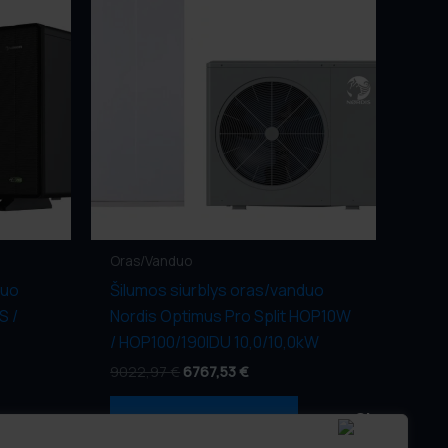
Oras/Vanduo
duo
Šilumos siurblys oras/vanduo
S /
Nordis Optimus Pro Split HOP10W
/ HOP100/190IDU 10,0/10,0kW
9022,97
€
6767,53
€
Gauti Pasiūlymą