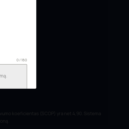
0 / 180
ktyvumo koeficientas (SCOP) yra net 4,90. Sistema
zoną.