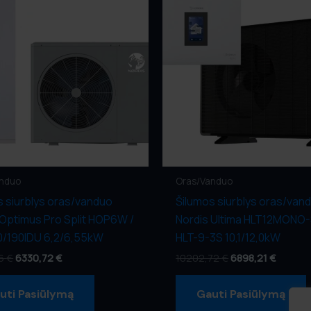
anduo
Oras/Vanduo
s siurblys oras/vanduo
Šilumos siurblys oras/van
 Optimus Pro Split HOP6W /
Nordis Ultima HLT12MONO-
/190IDU 6,2/6,55kW
HLT-9-3S 10,1/12,0kW
96
€
6330,72
€
10202,72
€
6898,21
€
uti Pasiūlymą
Gauti Pasiūlymą