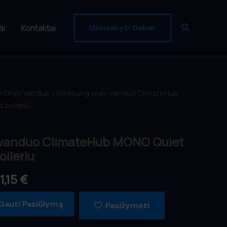
Paieška
ai
Kontaktai
Užsisakyti Dabar
inal
/
Oras/Vanduo
Current
/ Samsung oras-vanduo ClimateHub
 boileriu
e
price
is:
vanduo ClimateHub MONO Quiet
1,43 €.
16201,15 €.
oileriu
1,15
€
Gauti Pasiūlymą
Pasižymėti