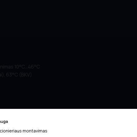
sinimas 10°C…46°C
i), 63°C (BKV)
ūros
auga
rie -15°C)
cionieriaus montavimas