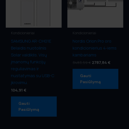
Kondicionieriai
Kondicionieriai
SAMSUNG AR-CH01E
Nordis Orion Pro oro
Belaidis nuotolinis
kondicionierius 4-iems
Solar valdiklis. Visų
kambariams
įmanomų funkcijų
3483,59
€
2787,84
€
reguliavimas ir
nustatymas su USB-C
Gauti
Pasiūlymą
įkrovimu.
104,91
€
Gauti
Pasiūlymą