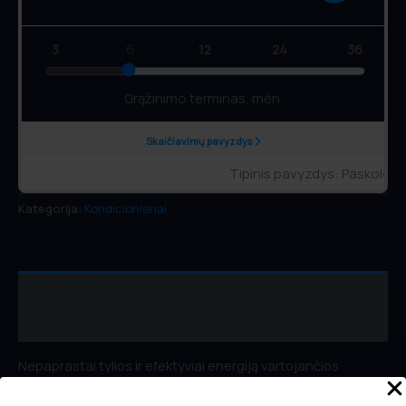
Kategorija:
Kondicionieriai
Aprašymas
Atsiliepimai (0)
Nepaprastai tylios ir efektyviai energiją vartojančios
„Samsung Multi Split“ sistemos puikiai optimizuoja oro