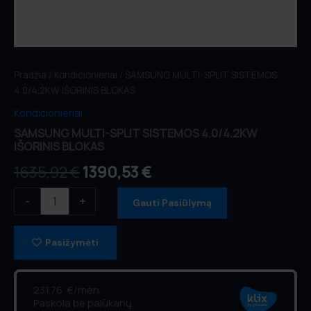
Pradžia
/
Kondicionieriai
/ SAMSUNG MULTI-SPLIT SISTEMOS
4.0/4.2KW IŠORINIS BLOKAS
Kondicionieriai
SAMSUNG MULTI-SPLIT SISTEMOS 4.0/4.2KW
IŠORINIS BLOKAS
1635,92
€
1390,53
€
-
+
Gauti Pasiūlymą
Pasižymėti