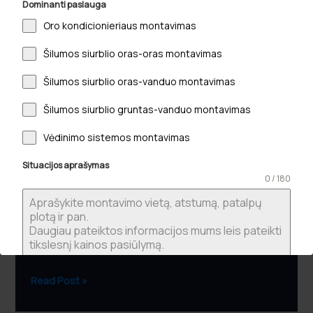
Dominanti paslauga
valdymo
Oro kondicionieriaus montavimas
automatika:
Kaip
Šilumos siurblio oras-oras montavimas
pasiekti
maksimalų
Šilumos siurblio oras-vanduo montavimas
efektyvumą
Šilumos siurblio gruntas-vanduo montavimas
2026
m.?
Vėdinimo sistemos montavimas
Šilumos siurblio valdymo automatika: Kaip
Situacijos aprašymas
pasiekti maksimalų efektyvumą 2026 m.?
0 / 180
2026-06-27
Šilumos siurblys be tinkamo „proto“ tėra tik brangus
elektrinis katilas, kuris be profesionalios priežiūros
gali tapti ne taupymo įrankiu, o…
Read Post »
Jūsų vardas
*