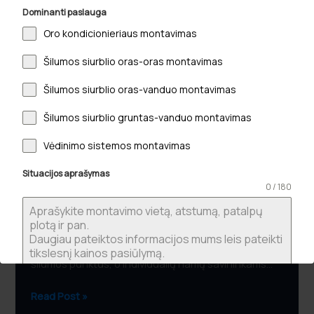
Dominanti paslauga
inovacijos
2026
Oro kondicionieriaus montavimas
metais:
Šilumos siurblio oras-oras montavimas
technologinis
proveržis
Šilumos siurblio oras-vanduo montavimas
ir
ateities
Šilumos siurblio gruntas-vanduo montavimas
šildymo
Vėdinimo sistemos montavimas
standartai
Šilumos siurblių inovacijos 2026 metais:
technologinis proveržis ir ateities šildymo
Situacijos aprašymas
standartai
0 / 180
2026-05-23
Ar žinojote, kad iki 2026 m. liepos 1 d. Lietuvoje
privaloma modernizuoti visus senus daugiabučių
šilumos punktus, o individualių namų savininkams…
Read Post »