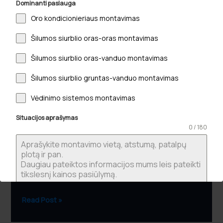
Dominanti paslauga
vasarai
Oro kondicionieriaus montavimas
2026:
Išsamus
Šilumos siurblio oras-oras montavimas
gidas
sveikam
Šilumos siurblio oras-vanduo montavimas
ir
Šilumos siurblio gruntas-vanduo montavimas
efektyviam
vėsinimui
Vėdinimo sistemos montavimas
Kondicionieriaus paruošimas vasarai 2026:
Situacijos aprašymas
Išsamus gidas sveikam ir efektyviam vėsinimui
0 / 180
2026-06-08
Ar žinojote, kad po žiemos pertraukos pirmą kartą
įjungtas įrenginys gali tapti ne gaivos šaltiniu, o
pagrindine prastos savijautos ir neplanuotų…
Read Post »
Jūsų vardas
*