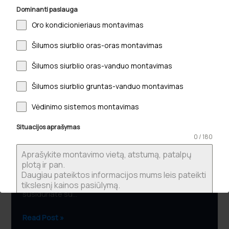
namuose:
Dominanti paslauga
Kaina,
Oro kondicionieriaus montavimas
procesas
Šilumos siurblio oras-oras montavimas
ir
ekspertų
Šilumos siurblio oras-vanduo montavimas
įžvalgos
2026
Šilumos siurblio gruntas-vanduo montavimas
m.
Vėdinimo sistemos montavimas
Kondicionieriaus montavimas namuose:
Kaina, procesas ir ekspertų įžvalgos 2026 m.
Situacijos aprašymas
0 / 180
2026-05-11
Mažiausia kaina reklamoje dažnai tampa
brangiausia pamoka vos po pirmojo techninio
gedimo. Puikiai suprantame jūsų nepasitikėjimą, kai
susiduriate su…
Read Post »