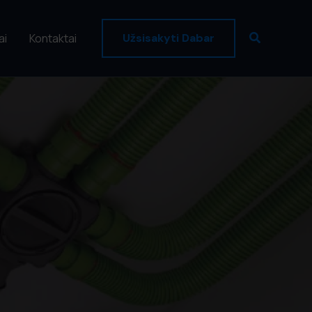
Paieška
ai
Kontaktai
Užsisakyti Dabar