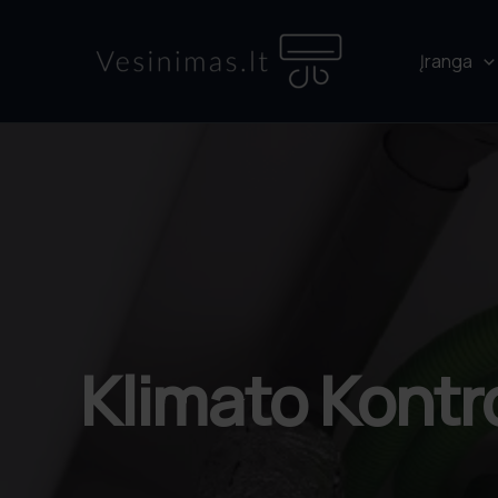
Pereiti
prie
Įranga
turinio
Klimato Kontr