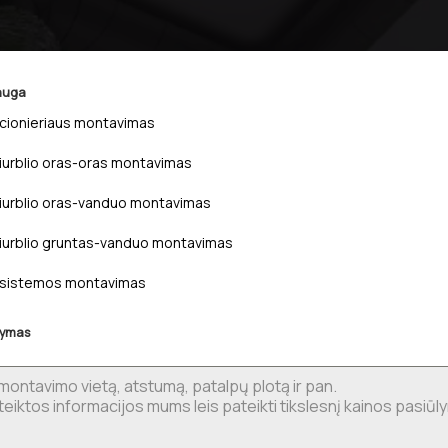
auga
cionieriaus montavimas
iurblio oras-oras montavimas
Kondicionieriaus
iurblio oras-vanduo montavimas
montavimas
namuose:
iurblio gruntas-vanduo montavimas
Kaina,
 sistemos montavimas
procesas
ir
šymas
ekspertų
įžvalgos
2026
m.
Kondicionieriaus