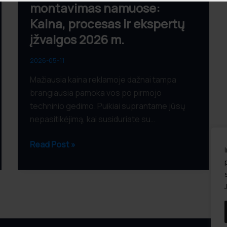
montavimas namuose:
Kaina, procesas ir ekspertų
įžvalgos 2026 m.
2026-05-11
Mažiausia kaina reklamoje dažnai tampa
brangiausia pamoka vos po pirmojo
as
*
techninio gedimo. Puikiai suprantame jūsų
nepasitikėjimą, kai susiduriate su…
is
*
Read Post »
ų ar projektą