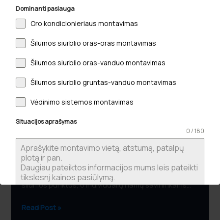
Dominanti paslauga
inovacijos
2026
Oro kondicionieriaus montavimas
metais:
Šilumos siurblio oras-oras montavimas
technologinis
proveržis
Šilumos siurblio oras-vanduo montavimas
ir
ateities
Šilumos siurblio gruntas-vanduo montavimas
šildymo
Vėdinimo sistemos montavimas
standartai
Šilumos siurblių inovacijos 2026 metais:
technologinis proveržis ir ateities šildymo
Situacijos aprašymas
standartai
0 / 180
2026-05-23
Ar žinojote, kad iki 2026 m. liepos 1 d. Lietuvoje
privaloma modernizuoti visus senus daugiabučių
šilumos punktus, o individualių namų savininkams…
Read Post »