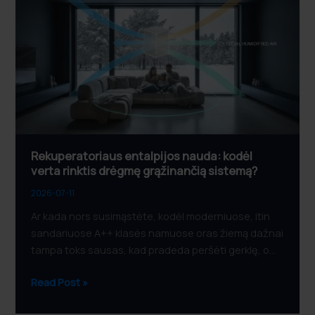
nauda:
kodėl
verta
rinktis
drėgmę
grąžinančią
sistemą?
Rekuperatoriaus entalpijos nauda: kodėl
verta rinktis drėgmę grąžinančią sistemą?
2026-07-11
Ar kada nors susimąstėte, kodėl moderniuose, itin
sandariuose A++ klasės namuose oras žiemą dažnai
tampa toks sausas, kad pradeda peršėti gerklę, o…
Read Post »