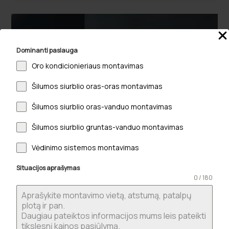
Kaip
išvengti
sauso
Dominanti paslauga
oro
Oro kondicionieriaus montavimas
namuose:
Išsamus
Šilumos siurblio oras-oras montavimas
2026
m.
Šilumos siurblio oras-vanduo montavimas
gidas
Šilumos siurblio gruntas-vanduo montavimas
sveikam
mikroklimatui
Vėdinimo sistemos montavimas
Kaip išvengti sauso oro namuose: Išsamus
2026 m. gidas sveikam mikroklimatui
Situacijos aprašymas
2026-07-04
0 / 180
Ar kada nors susimąstėte, kodėl moderniuose,
sandariuose A++ klasės namuose rytais dažnai
jaučiate troškulį, o jūsų oda tampa nemaloniai
sausa?…