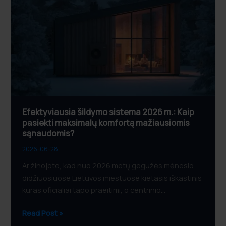
sistema
2026
m.:
Kaip
pasiekti
maksimalų
komfortą
mažiausiomis
sąnaudomis?
Efektyviausia šildymo sistema 2026 m.: Kaip
pasiekti maksimalų komfortą mažiausiomis
sąnaudomis?
2026-06-28
Ar žinojote, kad nuo 2026 metų gegužės mėnesio
didžiuosiuose Lietuvos miestuose kietasis iškastinis
kuras oficialiai tapo praeitimi, o centrinio…
Read Post »