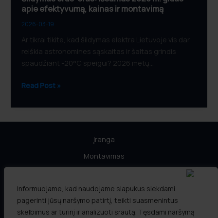
montavimą
apie efektyvumą, kainas ir montavimą
2026-03-19
Ar tikrai tikite, kad šildymas elektra Lietuvoje vis dar
reiškia astronomines sąskaitas ir šaltas grindis
spaudžiant -20°C speigui? 2026 metų…
Read Post »
Įranga
Montavimas
Informacija
Informuojame, kad naudojame slapukus siekdami
LEA PARAMA
pagerinti jūsų naršymo patirtį, teikti suasmenintus
Partneriai
skelbimus ar turinį ir analizuoti srautą. Tęsdami naršymą