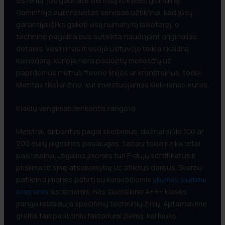
sistemą, jūs gaunate vientisą kokybės grandinę.
Gamintojo autorizuotas servisas užtikrina, kad jūsų
garantija išliks galioti visą numatytą laikotarpį, o
techninė pagalba bus suteikta naudojant originalias
detales. Vesinimas.lt visoje Lietuvoje teikia skaidrią
kainodarą, kurioje nėra paslėptų mokesčių už
papildomus metrus freono linijos ar kronšteinus, todėl
klientas tiksliai žino, kur investuojamas kiekvienas euras.
Klaidų vengimas renkantis rangovą
Meistrai, dirbantys pagal skelbimus, dažnai siūlo 100 ar
200 eurų pigesnes paslaugas, tačiau tokia rizika retai
pasiteisina. Legalios įmonės turi F-dujų sertifikatus ir
prisiima teisinę atsakomybę už atliktus darbus. Svarbu
patikrinti įmonės patirtį su konkrečiomis
silumos siurbliai
oras oras
sistemomis, nes šiuolaikinė A+++ klasės
įranga reikalauja specifinių techninių žinių. Aptarnavimo
greitis tampa kritiniu faktoriumi žiemą, kai lauko