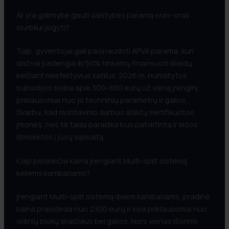
Ar yra galimybė gauti valstybės paramą oras-oras
siurbliui įsigyti?
Taip, gyventojai gali pasinaudoti APVA parama, kuri
dažnai padengia iki 50% tinkamų finansuoti išlaidų
keičiant neefektyvius katilus. 2026 m. numatytos
subsidijos siekia apie 300–650 eurų už vieną įrenginį,
priklausomai nuo jo techninių parametrų ir galios.
Svarbu, kad montavimo darbus atliktų sertifikuotos
įmonės, nes tik tada paraiška bus patvirtinta ir lėšos
išmokėtos į jūsų sąskaitą.
Kaip pasikeičia kaina įrengiant Multi-split sistemą
keliems kambariams?
Įrengiant Multi-split sistemą dviem kambariams, pradinė
kaina prasideda nuo 2300 eurų ir kyla priklausomai nuo
vidinių blokų skaičiaus bei galios. Nors vienas išorinis