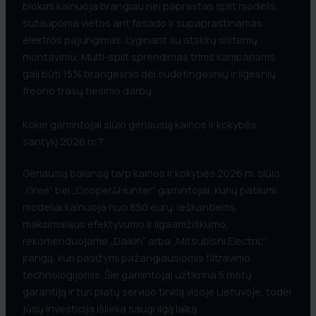
blokas kainuoja brangiau nei paprastas split modelis,
sutaupoma vietos ant fasado ir supaprastinamas
elektros pajungimas. Lyginant su atskirų sistemų
montavimu, Multi-split sprendimas trims kambariams
gali būti 15% brangesnis dėl sudėtingesnių ir ilgesnių
freono trasų tiesimo darbų.
Kokie gamintojai siūlo geriausią kainos ir kokybės
santykį 2026 m.?
Geriausią balansą tarp kainos ir kokybės 2026 m. siūlo
„Gree“ bei „Cooper&Hunter“ gamintojai, kurių patikimi
modeliai kainuoja nuo 850 eurų. Ieškantiems
maksimalaus efektyvumo ir ilgaamžiškumo,
rekomenduojame „Daikin“ arba „Mitsubishi Electric“
įrangą, kuri pasižymi pažangiausiomis filtravimo
technologijomis. Šie gamintojai užtikrina 5 metų
garantiją ir turi platų serviso tinklą visoje Lietuvoje, todėl
jūsų investicija išlieka saugi ilgą laiką.