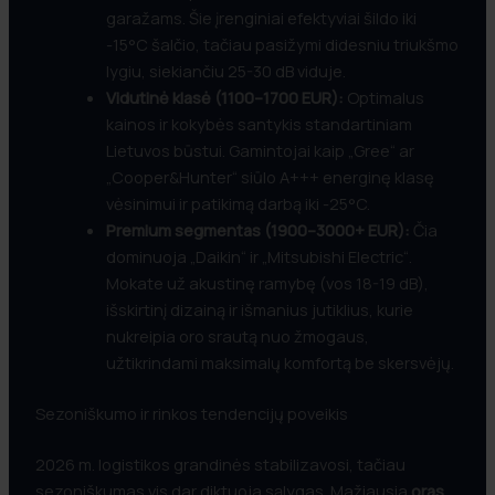
garažams. Šie įrenginiai efektyviai šildo iki
-15°C šalčio, tačiau pasižymi didesniu triukšmo
lygiu, siekiančiu 25-30 dB viduje.
Vidutinė klasė (1100–1700 EUR):
Optimalus
kainos ir kokybės santykis standartiniam
Lietuvos būstui. Gamintojai kaip „Gree“ ar
„Cooper&Hunter“ siūlo A+++ energinę klasę
vėsinimui ir patikimą darbą iki -25°C.
Premium segmentas (1900–3000+ EUR):
Čia
dominuoja „Daikin“ ir „Mitsubishi Electric“.
Mokate už akustinę ramybę (vos 18-19 dB),
išskirtinį dizainą ir išmanius jutiklius, kurie
nukreipia oro srautą nuo žmogaus,
užtikrindami maksimalų komfortą be skersvėjų.
Sezoniškumo ir rinkos tendencijų poveikis
2026 m. logistikos grandinės stabilizavosi, tačiau
sezoniškumas vis dar diktuoja sąlygas. Mažiausia
oras