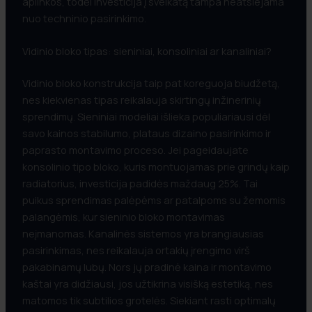
aplinkos, todėl investicija į sveikatą tampa neatsiejama
nuo techninio pasirinkimo.
Vidinio bloko tipas: sieniniai, konsoliniai ar kanaliniai?
Vidinio bloko konstrukcija taip pat koreguoja biudžetą,
nes kiekvienas tipas reikalauja skirtingų inžinerinių
sprendimų. Sieniniai modeliai išlieka populiariausi dėl
savo kainos stabilumo, plataus dizaino pasirinkimo ir
paprasto montavimo proceso. Jei pageidaujate
konsolinio tipo bloko, kuris montuojamas prie grindų kaip
radiatorius, investicija padidės maždaug 25%. Tai
puikus sprendimas palėpėms ar patalpoms su žemomis
palangėmis, kur sieninio bloko montavimas
neįmanomas. Kanalinės sistemos yra brangiausias
pasirinkimas, nes reikalauja ortakių įrengimo virš
pakabinamų lubų. Nors jų pradinė kaina ir montavimo
kaštai yra didžiausi, jos užtikrina visišką estetiką, nes
matomos tik subtilios grotelės. Siekiant rasti optimalų