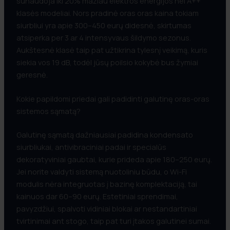
sunaudoja iki 20% mažiau elektros energijos nei A++
klasės modeliai. Nors pradinė oras oras kaina tokiam
siurbliui yra apie 300–450 eurų didesnė, skirtumas
atsiperka per 3 ar 4 intensyvaus šildymo sezonus.
Aukštesnė klasė taip pat užtikrina tylesnį veikimą, kuris
siekia vos 19 dB, todėl jūsų poilsio kokybė bus žymiai
geresnė.
Kokie papildomi priedai gali padidinti galutinę oras-oras
sistemos sąmatą?
Galutinę sąmatą dažniausiai padidina kondensato
siurbliukai, antivibraciniai padai ir specialūs
dekoratyviniai gaubtai, kurie prideda apie 180–250 eurų.
Jei norite valdyti sistemą nuotoliniu būdu, o Wi-Fi
modulis nėra integruotas į bazinę komplektaciją, tai
kainuos dar 60–90 eurų. Estetiniai sprendimai,
pavyzdžiui, spalvoti vidiniai blokai ar nestandartiniai
tvirtinimai ant stogo, taip pat turi įtakos galutinei sumai.