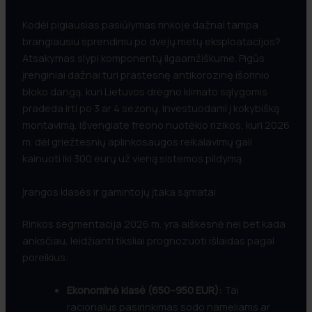
Kodėl pigiausias pasiūlymas rinkoje dažnai tampa
brangiausiu sprendimu po dvejų metų eksploatacijos?
Atsakymas slypi komponentų ilgaamžiškume. Pigūs
įrenginiai dažnai turi prastesnę antikorozinę išorinio
bloko dangą, kuri Lietuvos drėgno klimato sąlygomis
pradeda irti po 3 ar 4 sezonų. Investuodami į kokybišką
montavimą, išvengiate freono nuotėkio rizikos, kuri 2026
m. dėl griežtesnių aplinkosaugos reikalavimų gali
kainuoti iki 300 eurų už vieną sistemos pildymą.
Įrangos klasės ir gamintojų įtaka sąmatai
Rinkos segmentacija 2026 m. yra aiškesnė nei bet kada
anksčiau, leidžianti tiksliai prognozuoti išlaidas pagal
poreikius:
Ekonominė klasė (650–950 EUR):
Tai
racionalus pasirinkimas sodo nameliams ar