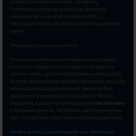
temperatūra nukrenta žemiau -20 laipsnių.
Profesionalus rangovas garantuoja operatyvų
reagavimą, kol jūsų namai nespėjo atvėsti, o
individualūs meistrai piko metu dažnai tiesiog nekelia
ragelio.
Žingsniai link jūsų namų komforto
Procesas prasideda nuo nemokamos konsultacijos,
kurios metu išgryninami jūsų lūkesčiai dėl šildymo ir
vėsinimo. Vietos apžiūra leidžia tiksliai įvertinti pastato
šiluminę varžą ir parinkti optimalią vidinio bloko vietą, kad
oro srautai nesukeltų diskomforto. Remiantis šiais
duomenimis, parengiamas individualus komercinis
pasiūlymas, kuriame nurodoma galutinė
oras oras kaina
ir montavimo terminai. Tai užtikrina, kad investicija bus
tiksli, o įranga veiks tyliai ir ekonomiškai daugybę metų.
Gaukite asmeninį pasiūlymą oras-oras sistemai jau