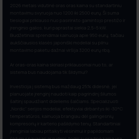
2026 metais vidutinė oras oras kaina su standartiniu
montavimu svyruoja nuo 1200 iki 2500 eurų. Ši suma
tiesiogiai priklauso nuo pasirinkto gamintojo prestižo ir
įrenginio galios, kuri paprastai siekia 2,5–5 kW.
Biudžetiniai sprendimai kainuoja apie 950 eurų, tačiau
aukščiausios klasės japoniški modeliai su pilnu
montavimo paketu dažnai viršija 3200 eurų ribą.
Ar oras-oras kaina skiriasi priklausomai nuo to, ar
sistema bus naudojama tik šildymui?
Investicija į sistemą bus maždaug 25% didesnė, jei
planuojate įrenginį naudoti kaip pagrindinį šilumos
šaltinį spaudžiant dideliems šalčiams. Specializuoti
„Nordic“ serijos modeliai, efektyviai dirbantys iki -30°C
temperatūros, kainuoja brangiau dėl galingesnių
kompresorių ir karterio pašildymo tenų. Standartiniai
įrenginiai labiau pritaikyti vėsinimui ir papildomam
šildymui pavasarį ar rudenį, todėl jų pradinė kaina yra