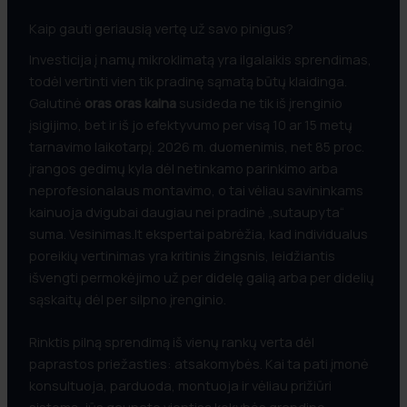
Kaip gauti geriausią vertę už savo pinigus?
Investicija į namų mikroklimatą yra ilgalaikis sprendimas,
todėl vertinti vien tik pradinę sąmatą būtų klaidinga.
Galutinė
oras oras kaina
susideda ne tik iš įrenginio
įsigijimo, bet ir iš jo efektyvumo per visą 10 ar 15 metų
tarnavimo laikotarpį. 2026 m. duomenimis, net 85 proc.
įrangos gedimų kyla dėl netinkamo parinkimo arba
neprofesionalaus montavimo, o tai vėliau savininkams
kainuoja dvigubai daugiau nei pradinė „sutaupyta“
suma. Vesinimas.lt ekspertai pabrėžia, kad individualus
poreikių vertinimas yra kritinis žingsnis, leidžiantis
išvengti permokėjimo už per didelę galią arba per didelių
sąskaitų dėl per silpno įrenginio.
Rinktis pilną sprendimą iš vienų rankų verta dėl
paprastos priežasties: atsakomybės. Kai ta pati įmonė
konsultuoja, parduoda, montuoja ir vėliau prižiūri