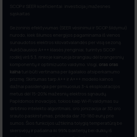
SCOP ir SEER koeficientai: investicija į mažesnes
sąskaitas
Sezoninis efektyvumas (SEER vėsinimui ir SCOP šildymui)
nurodo, kiek šilumos energijos pagaminama iš vienos
sunaudotos elektros kilovatvalandės per visą sezoną.
Aukščiausios A+++ klasės įrenginiai, turintys SCOP
rodiklį virš 5.3, rinkoje kainuoja brangiau dėl brangesnių
komponentų ir optimizuoto valdymo. Visgi,
oras oras
kaina
turi būti vertinama per ilgalaikio atsiperkamumo
prizmę. Skirtumas tarp A++ ir A+++ modelio kainos
dažnai pasidengia per pirmuosius 3-4 eksploatacijos
metus dėl 15-20% mažesnių elektros sąnaudų.
Papildomos inovacijos, tokios kaip Wi-Fi valdymas su
dirbtinio intelekto algoritmais, oro jonizacija ar 3D oro
srauto paskirstymas, prideda dar 70-180 eurų prie
sumos. Šios funkcijos užtikrina tolygią temperatūrą be
skersvėjų ir pašalina iki 99% bakterijų bei dulkių iš