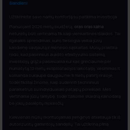
šiandien!
Užtikrinkite savo namų komfortą su patikima investicija
Planuojant 2026 metų biudžetą,
oras oras kaina
neturėtų būti vertinama tik kaip vienkartinės išlaidos. Tai
ilgalaikis sprendimas, kuris tiesiogiai veikia jūsų
kasdienę savijautą ir mėnesio sąskaitas. Mūsų praktika
rodo, kad pasirinkus aukšto efektyvumo sistemą,
investicijų grąža pasiekiama kur kas greičiau nei per
numatytą 10 metų eksploatacijos laikotarpį. Vesinimas.lt
komanda sukaupė daugiau nei 8 metų patirtį rinkoje,
todėl tiksliai žinome, kaip suderinti techninius
parametrus su individualiais patalpų poreikiais. Mes
vertiname jūsų ramybę, todėl taikome skaidrią kainodarą
be jokių paslėptų mokesčių.
Kiekvienas mūsų montuojamas įrenginys atkeliauja tik iš
autorizuotų gamintojų sandėlių. Tai užtikrina pilną