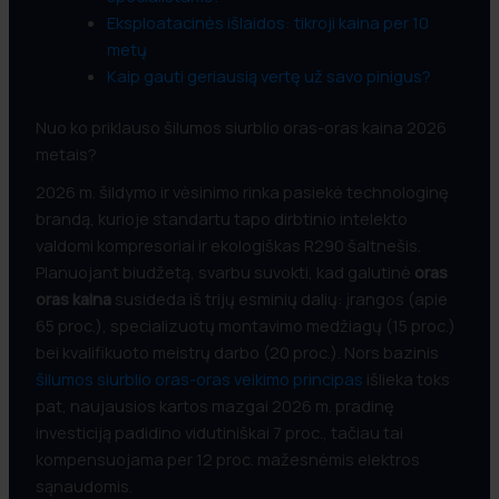
Eksploatacinės išlaidos: tikroji kaina per 10
metų
Kaip gauti geriausią vertę už savo pinigus?
Nuo ko priklauso šilumos siurblio oras-oras kaina 2026
metais?
2026 m. šildymo ir vėsinimo rinka pasiekė technologinę
brandą, kurioje standartu tapo dirbtinio intelekto
valdomi kompresoriai ir ekologiškas R290 šaltnešis.
Planuojant biudžetą, svarbu suvokti, kad galutinė
oras
oras kaina
susideda iš trijų esminių dalių: įrangos (apie
65 proc.), specializuotų montavimo medžiagų (15 proc.)
bei kvalifikuoto meistrų darbo (20 proc.). Nors bazinis
šilumos siurblio oras-oras veikimo principas
išlieka toks
pat, naujausios kartos mazgai 2026 m. pradinę
investiciją padidino vidutiniškai 7 proc., tačiau tai
kompensuojama per 12 proc. mažesnėmis elektros
sąnaudomis.