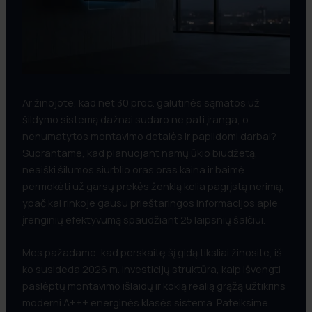
Ar žinojote, kad net 30 proc. galutinės sąmatos už
šildymo sistemą dažnai sudaro ne pati įranga, o
nenumatytos montavimo detalės ir papildomi darbai?
Suprantame, kad planuojant namų ūkio biudžetą,
neaiški šilumos siurblio oras oras kaina ir baimė
permokėti už garsų prekės ženklą kelia pagrįstą nerimą,
ypač kai rinkoje gausu prieštaringos informacijos apie
įrenginių efektyvumą spaudžiant 25 laipsnių šalčiui.
Mes pažadame, kad perskaitę šį gidą tiksliai žinosite, iš
ko susideda 2026 m. investicijų struktūra, kaip išvengti
paslėptų montavimo išlaidų ir kokią realią grąžą užtikrins
moderni A+++ energinės klasės sistema. Pateiksime