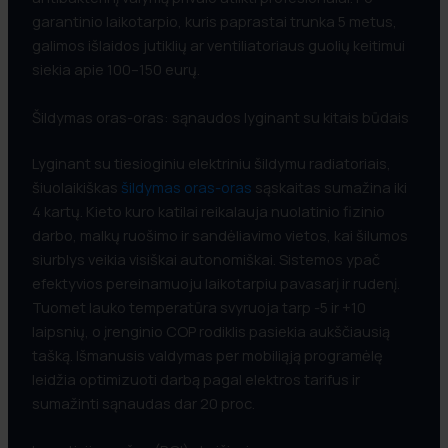
garantinio laikotarpio, kuris paprastai trunka 5 metus,
galimos išlaidos jutiklių ar ventiliatoriaus guolių keitimui
siekia apie 100–150 eurų.
Šildymas oras-oras: sąnaudos lyginant su kitais būdais
Lyginant su tiesioginiu elektriniu šildymu radiatoriais,
šiuolaikiškas
šildymas oras-oras
sąskaitas sumažina iki
4 kartų. Kieto kuro katilai reikalauja nuolatinio fizinio
darbo, malkų ruošimo ir sandėliavimo vietos, kai šilumos
siurblys veikia visiškai autonomiškai. Sistemos ypač
efektyvios pereinamuoju laikotarpiu pavasarį ir rudenį.
Tuomet lauko temperatūra svyruoja tarp -5 ir +10
laipsnių, o įrenginio COP rodiklis pasiekia aukščiausią
tašką. Išmanusis valdymas per mobiliąją programėlę
leidžia optimizuoti darbą pagal elektros tarifus ir
sumažinti sąnaudas dar 20 proc.