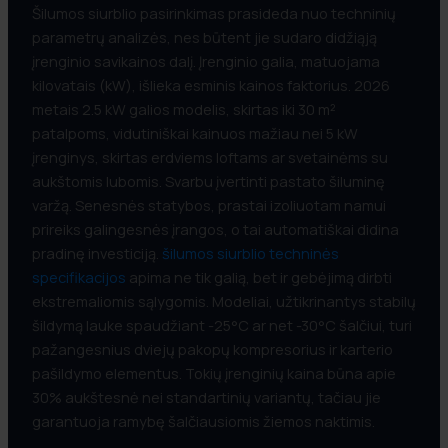
Šilumos siurblio pasirinkimas prasideda nuo techninių
parametrų analizės, nes būtent jie sudaro didžiąją
įrenginio savikainos dalį. Įrenginio galia, matuojama
kilovatais (kW), išlieka esminis kainos faktorius. 2026
metais 2.5 kW galios modelis, skirtas iki 30 m²
patalpoms, vidutiniškai kainuos mažiau nei 5 kW
įrenginys, skirtas erdviems loftams ar svetainėms su
aukštomis lubomis. Svarbu įvertinti pastato šiluminę
varžą. Senesnės statybos, prastai izoliuotam namui
prireiks galingesnės įrangos, o tai automatiškai didina
pradinę investiciją.
šilumos siurblio techninės
specifikacijos
apima ne tik galią, bet ir gebėjimą dirbti
ekstremaliomis sąlygomis. Modeliai, užtikrinantys stabilų
šildymą lauke spaudžiant -25°C ar net -30°C šalčiui, turi
pažangesnius dviejų pakopų kompresorius ir karterio
pašildymo elementus. Tokių įrenginių kaina būna apie
30% aukštesnė nei standartinių variantų, tačiau jie
garantuoja ramybę šalčiausiomis žiemos naktimis.