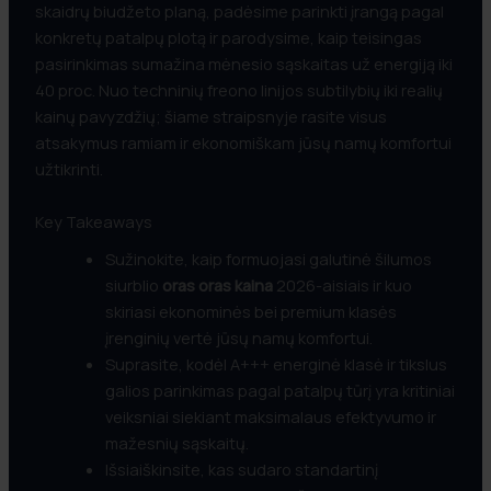
skaidrų biudžeto planą, padėsime parinkti įrangą pagal
konkretų patalpų plotą ir parodysime, kaip teisingas
pasirinkimas sumažina mėnesio sąskaitas už energiją iki
40 proc. Nuo techninių freono linijos subtilybių iki realių
kainų pavyzdžių; šiame straipsnyje rasite visus
atsakymus ramiam ir ekonomiškam jūsų namų komfortui
užtikrinti.
Key Takeaways
Sužinokite, kaip formuojasi galutinė šilumos
siurblio
oras oras kaina
2026-aisiais ir kuo
skiriasi ekonominės bei premium klasės
įrenginių vertė jūsų namų komfortui.
Suprasite, kodėl A+++ energinė klasė ir tikslus
galios parinkimas pagal patalpų tūrį yra kritiniai
veiksniai siekiant maksimalaus efektyvumo ir
mažesnių sąskaitų.
Išsiaiškinsite, kas sudaro standartinį