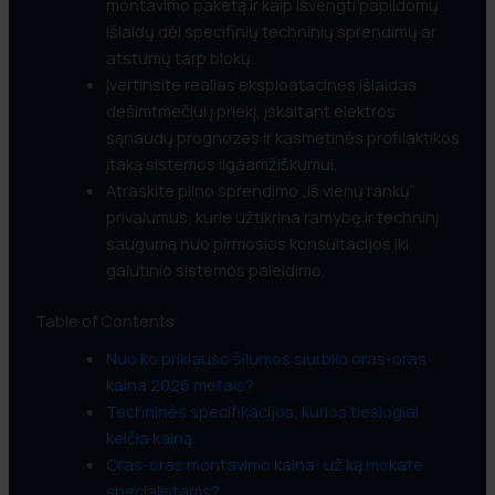
montavimo paketą ir kaip išvengti papildomų
išlaidų dėl specifinių techninių sprendimų ar
atstumų tarp blokų.
Įvertinsite realias eksploatacines išlaidas
dešimtmečiui į priekį, įskaitant elektros
sąnaudų prognozes ir kasmetinės profilaktikos
įtaką sistemos ilgaamžiškumui.
Atraskite pilno sprendimo „iš vienų rankų“
privalumus, kurie užtikrina ramybę ir techninį
saugumą nuo pirmosios konsultacijos iki
galutinio sistemos paleidimo.
Table of Contents
Nuo ko priklauso šilumos siurblio oras-oras
kaina 2026 metais?
Techninės specifikacijos, kurios tiesiogiai
keičia kainą
Oras-oras montavimo kaina: už ką mokate
specialistams?