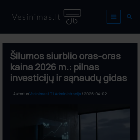
Pereiti
prie
Paie
turinio
Šilumos siurblio oras-oras
kaina 2026 m.: pilnas
investicijų ir sąnaudų gidas
Autorius
Vesinimas.LT | Administracija
/
2026-04-02