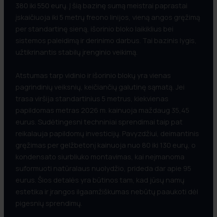
380 iki 550 eurų. Į šią bazinę sumą meistrai paprastai
įskaičiuoja iki 5 metrų freono linijos, vieną angos gręžimą
per standartinę sieną, išorinio bloko laikiklius bei
sistemos paleidimą ir derinimo darbus. Tai bazinis lygis,
užtikrinantis stabilų įrenginio veikimą.
Atstumas tarp vidinio ir išorinio blokų yra vienas
pagrindinių veiksnių, keičiančių galutinę sąmatą. Jei
trasa viršija standartinius 5 metrus, kiekvienas
papildomas metras 2026 m. kainuoja maždaug 35,45
eurus. Sudėtingesni techniniai sprendimai taip pat
reikalauja papildomų investicijų. Pavyzdžiui, deimantinis
gręžimas per gelžbetonį kainuoja nuo 80 iki 130 eurų, o
kondensato siurbliuko montavimas, kai neįmanoma
suformuoti natūralaus nuolydžio, prideda dar apie 95
eurus. Šios detalės yra būtinos tam, kad jūsų namų
estetika ir įrangos ilgaamžiškumas nebūtų paaukoti dėl
pigesnių sprendimų.