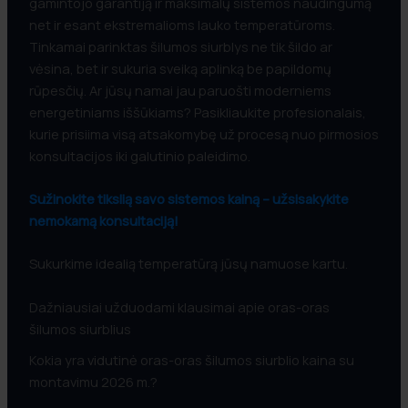
gamintojo garantiją ir maksimalų sistemos naudingumą
net ir esant ekstremalioms lauko temperatūroms.
Tinkamai parinktas šilumos siurblys ne tik šildo ar
vėsina, bet ir sukuria sveiką aplinką be papildomų
rūpesčių. Ar jūsų namai jau paruošti moderniems
energetiniams iššūkiams? Pasikliaukite profesionalais,
kurie prisiima visą atsakomybę už procesą nuo pirmosios
konsultacijos iki galutinio paleidimo.
Sužinokite tikslią savo sistemos kainą – užsisakykite
nemokamą konsultaciją!
Sukurkime idealią temperatūrą jūsų namuose kartu.
Dažniausiai užduodami klausimai apie oras-oras
šilumos siurblius
Kokia yra vidutinė oras-oras šilumos siurblio kaina su
montavimu 2026 m.?