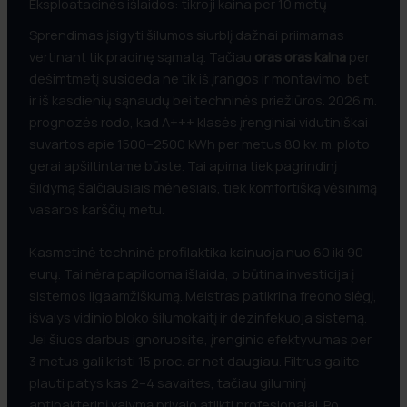
Eksploatacinės išlaidos: tikroji kaina per 10 metų
Sprendimas įsigyti šilumos siurblį dažnai priimamas
vertinant tik pradinę sąmatą. Tačiau
oras oras kaina
per
Pridėti nuotraukų ar projektą
dešimtmetį susideda ne tik iš įrangos ir montavimo, bet
ir iš kasdienių sąnaudų bei techninės priežiūros. 2026 m.
prognozės rodo, kad A+++ klasės įrenginiai vidutiniškai
Drag and Drop (or)
Choose Files
suvartos apie 1500–2500 kWh per metus 80 kv. m. ploto
gerai apšiltintame būste. Tai apima tiek pagrindinį
šildymą šalčiausiais mėnesiais, tiek komfortišką vėsinimą
vasaros karščių metu.
Siųsti Užklausą
Kasmetinė techninė profilaktika kainuoja nuo 60 iki 90
eurų. Tai nėra papildoma išlaida, o būtina investicija į
sistemos ilgaamžiškumą. Meistras patikrina freono slėgį,
išvalys vidinio bloko šilumokaitį ir dezinfekuoja sistemą.
Jei šiuos darbus ignoruosite, įrenginio efektyvumas per
3 metus gali kristi 15 proc. ar net daugiau. Filtrus galite
plauti patys kas 2–4 savaites, tačiau giluminį
antibakterinį valymą privalo atlikti profesionalai. Po