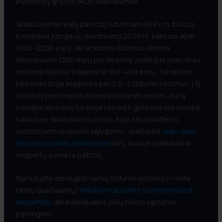
Investicijų grąžos (ROI) skaičiavimas
Skaičiuokime realų pavyzdį vidutiniam 80 kv. m. būstui.
Kokybiška įranga su montavimu 2026 m. kainuos apie
1800–2200 eurų. Jei anksčiau šildymui elektra
išleisdavote 1200 eurų per sezoną, įsidiegus oras-oras
sistemą išlaidos trauksis iki 350–400 eurų. Tai reiškia,
kad investicija atsiperka per 2,5–3 šildymo sezonus. Į šį
laikotarpį net neįtraukiame pridėtinės vertės, kurią
suteikia vėsinimo funkcija vasarą ir geresnė oro kokybė
namuose. Norėdami sužinoti, kaip sekasi kitiems
vartotojams realiomis sąlygomis, skaitykite
oras-oras
šilumos siurbliai atsiliepimai
skiltį, kurioje pateikiama
ekspertų surinkta patirtis.
Planuojate atnaujinti namų šildymo sistemą ir norite
tikslių skaičiavimų?
Pasikonsultuokite su Vesinimas.lt
ekspertais
dėl individualios jūsų būsto sąmatos
parengimo.