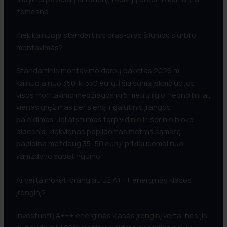
žemesnė.
Kiek kainuoja standartinis oras-oras šilumos siurblio
montavimas?
Standartinis montavimo darbų paketas 2026 m.
kainuoja nuo 350 iki 550 eurų. Į šią sumą įskaičiuotos
visos montavimo medžiagos iki 5 metrų ilgio freono linijai,
vienas gręžimas per sieną ir galutinis įrangos
paleidimas. Jei atstumas tarp vidinio ir išorinio bloko
didesnis, kiekvienas papildomas metras sąmatą
padidina maždaug 35–50 eurų, priklausomai nuo
vamzdyno sudėtingumo.
Ar verta mokėti brangiau už A+++ energinės klasės
įrenginį?
Investuoti į A+++ energinės klasės įrenginį verta, nes jis