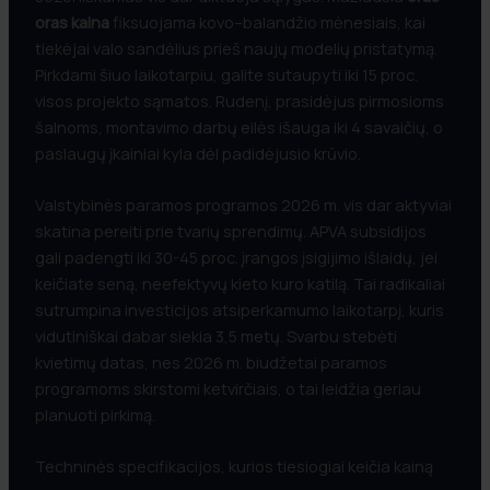
oras kaina
fiksuojama kovo–balandžio mėnesiais, kai
tiekėjai valo sandėlius prieš naujų modelių pristatymą.
Pirkdami šiuo laikotarpiu, galite sutaupyti iki 15 proc.
visos projekto sąmatos. Rudenį, prasidėjus pirmosioms
šalnoms, montavimo darbų eilės išauga iki 4 savaičių, o
paslaugų įkainiai kyla dėl padidėjusio krūvio.
Valstybinės paramos programos 2026 m. vis dar aktyviai
skatina pereiti prie tvarių sprendimų. APVA subsidijos
gali padengti iki 30-45 proc. įrangos įsigijimo išlaidų, jei
keičiate seną, neefektyvų kieto kuro katilą. Tai radikaliai
sutrumpina investicijos atsiperkamumo laikotarpį, kuris
vidutiniškai dabar siekia 3,5 metų. Svarbu stebėti
kvietimų datas, nes 2026 m. biudžetai paramos
programoms skirstomi ketvirčiais, o tai leidžia geriau
planuoti pirkimą.
Techninės specifikacijos, kurios tiesiogiai keičia kainą