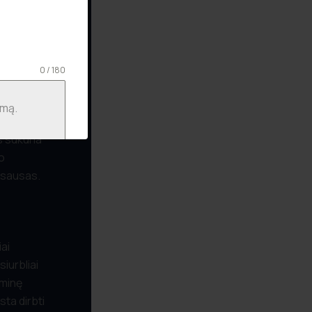
umo tarp
žiau
0 / 180
ūros vanduo
ra
i optimaliu
s sukuria
o
 sausas.
ai
iurbliai
uminę
sta dirbti