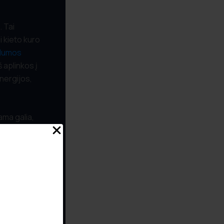
. Tai
i kieto kuro
ilumos
 aplinkos į
nergijos,
tama galia,
kaip
s,
sivaizduokite
 greitkelyje,
urblys:
o