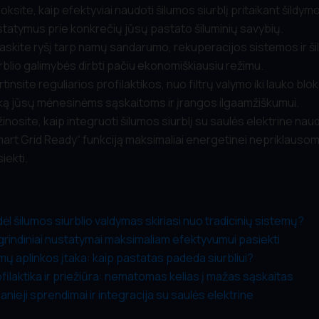
oksite, kaip efektyviai naudoti šilumos siurblį pritaikant šildym
tatymus prie konkrečių jūsų pastato šiluminių savybių.
askite ryšį tarp namų sandarumo, rekuperacijos sistemos ir š
rblio galimybės dirbti pačiu ekonomiškiausiu režimu.
rtinsite reguliarios profilaktikos, nuo filtrų valymo iki lauko blo
ką jūsų mėnesinėms sąskaitoms ir įrangos ilgaamžiškumui.
inosite, kaip integruoti šilumos siurblį su saulės elektrine nau
art Grid Ready“ funkciją maksimaliai energetinei nepriklauso
iekti.
ėl šilumos siurblio valdymas skiriasi nuo tradicinių sistemų?
rindiniai nustatymai maksimaliam efektyvumui pasiekti
ų aplinkos įtaka: kaip pastatas padeda siurbliui?
filaktika ir priežiūra: nematomas kelias į mažas sąskaitas
anieji sprendimai ir integracija su saulės elektrine