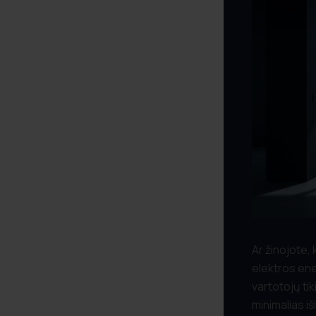
Ar žinojote, 
elektros ene
vartotojų tik
minimalias iš