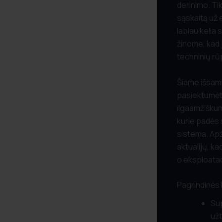
derinimo. Ti
sąskaitą už 
labiau kelia 
žinome, kad 
techninių rū
Šiame išsami
pasiektumėt
ilgaamžišku
kurie padės 
sistema. Apž
aktualijų, k
o eksploatac
Pagrindinės
Sup
užt