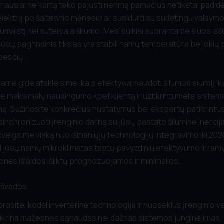
kriausiai ne kartą teko pajusti nerimą pamačius netikėtai padid
elektrą po šaltesnio mėnesio ar susidurti su sudėtingu valdymo 
sumaištį nei suteikia aiškumo. Mes puikiai suprantame šiuos iššū
jūsų pagrindinis tikslas yra stabili namų temperatūra be jokių
pesčių.
ame gide atskleisime, kaip efektyviai naudoti šilumos siurblį, k
e maksimalų naudingumo koeficientą ir užtikrintumėte sistem
mą. Sužinosite konkrečius nustatymus bei ekspertų patikrint
sinchronizuoti įrenginio darbą su jūsų pastato šilumine inercija
velgsime viską nuo išmaniųjų technologijų integravimo iki 20
ad jūsų namų mikroklimatas taptų pavyzdiniu efektyvumo ir ramy
inės išlaidos išliktų prognozuojamos ir minimalios.
 Išvados
rasite, kodėl inverterinė technologija ir nuoseklus įrenginio v
ikrina mažesnes sąnaudas nei dažnas sistemos junginėjimas.