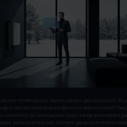
kad net ir moderniausias šilumos siurblys gali sunaudoti iki 30 
rgijos vien dėl netinkamai sukalibruotos šildymo kreivės? Da
isi, kad investicija į aukščiausios klasės įrangą automatiškai g
laidas, tačiau praktika rodo, kad net ir geriausia technika reikal