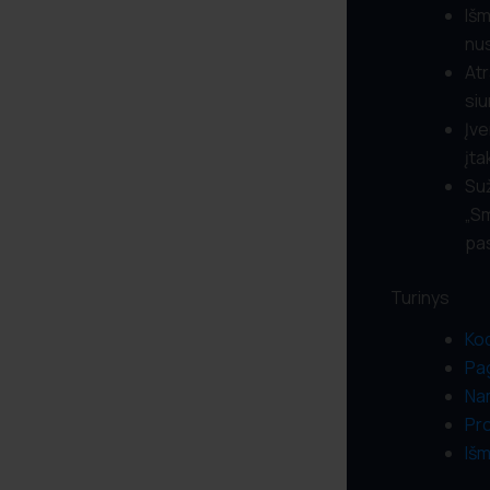
Išm
nus
Atr
siu
Įve
įta
Suž
„Sm
pas
Turinys
Kod
Pag
Nam
Pro
Išm