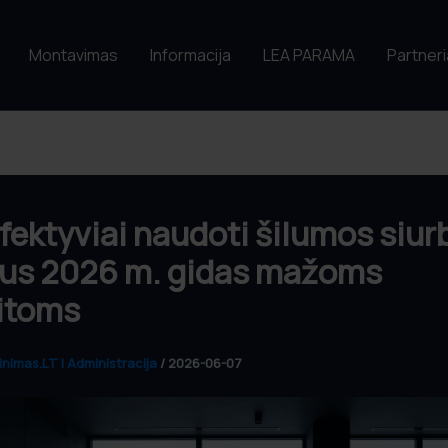
Montavimas
Informacija
LEA PARAMA
Partneri
fektyviai naudoti šilumos siurb
us 2026 m. gidas mažoms
itoms
inimas.LT | Administracija
/
2026-06-07