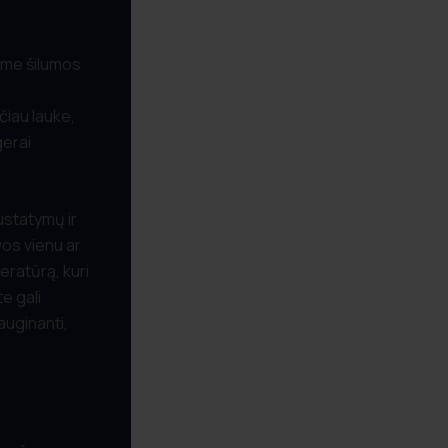
ame šilumos
,
čiau lauke,
gerai
ustatymų ir
vos vienu ar
eratūrą, kuri
e gali
auginanti,