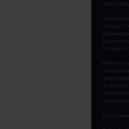
Šildymo kre
Šildymo krei
siurblyje. Ji
priklausomai
tuo vėsesnis
izoliuotas, k
Rekomenduoj
stebėkite na
dviem laipsn
vis dar užti
sumažinti el
mūsų special
Karšto vand