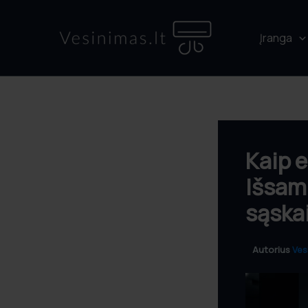
Pereiti
prie
Įranga
turinio
Kaip e
Išsam
sąska
Autorius
Ves