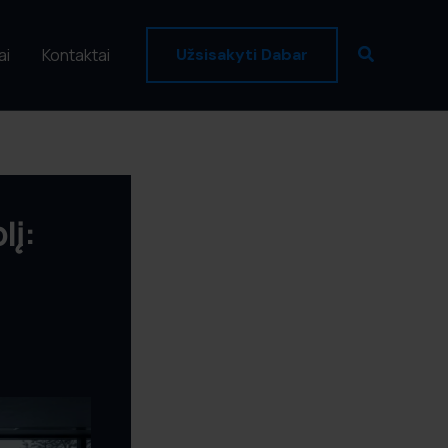
Paieška
ai
Kontaktai
Užsisakyti Dabar
lį: