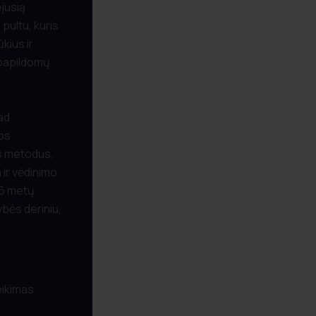
ėjusią
pultu, kuris
kius ir
 papildomų
ad
os
us metodus,
 ir vėdinimo
26 metų
bės deriniu,
eikimas