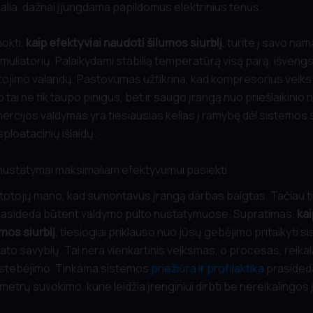
alia, dažnai įjungdama papildomus elektrinius tenus.
is
*
mokti,
kaip efektyviai naudoti šilumos siurblį
, turite į savo nam
muliatorių. Palaikydami stabilią temperatūrą visą parą, išvengsi
tojimo valandų. Pastovumas užtikrina, kad kompresorius veik
ų ar projektą
tai ne tik taupo pinigus, bet ir saugo įrangą nuo priešlaikinio 
nercijos valdymas yra tiesiausias kelias į ramybę dėl sistemos
ploatacinių išlaidų.
Drag and Drop (or)
Choose Files
 nustatymai maksimaliam efektyvumui pasiekti
totojų mano, kad sumontavus įrangą darbas baigtas. Tačiau ti
usą
asideda būtent valdymo pulto nustatymuose. Supratimas,
kai
mos siurblį
, tiesiogiai priklauso nuo jūsų gebėjimo pritaikyti s
tato savybių. Tai nėra vienkartinis veiksmas, o procesas, reikal
r stebėjimo. Tinkama sistemos
priežiūra ir profilaktika
prasided
metrų suvokimo, kurie leidžia įrenginiui dirbti be nereikalingos