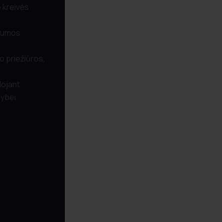
o kreivės
ilumos
ko priežiūros,
dojant
mybei