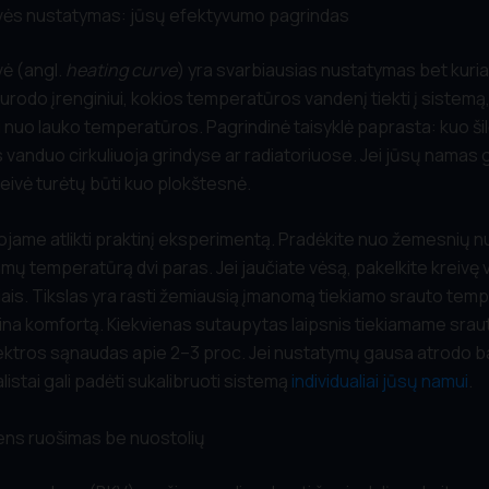
ivės nustatymas: jūsų efektyvumo pagrindas
vė (angl.
heating curve
) yra svarbiausias nustatymas bet kuri
 nurodo įrenginiui, kokios temperatūros vandenį tiekti į sistemą
 nuo lauko temperatūros. Pagrindinė taisyklė paprasta: kuo šil
 vanduo cirkuliuoja grindyse ar radiatoriuose. Jei jūsų namas 
reivė turėtų būti kuo plokštesnė.
ame atlikti praktinį eksperimentą. Pradėkite nuo žemesnių n
mų temperatūrą dvi paras. Jei jaučiate vėsą, pakelkite kreivę 
iais. Tikslas yra rasti žemiausią įmanomą tiekiamo srauto temp
krina komfortą. Kiekvienas sutaupytas laipsnis tiekiamame sraut
ektros sąnaudas apie 2–3 proc. Jei nustatymų gausa atrodo b
istai gali padėti sukalibruoti sistemą
individualiai jūsų namui
.
ens ruošimas be nuostolių