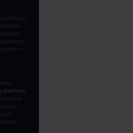
ą žiūrėti kaip
te pikinio
s žemomis
nusidėvėjimo.
 saugumo ir
krasis
p efektyviai
istemą prie
aujantis
a nuo
 įtampos.