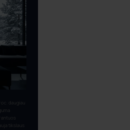
proc. daugiau
uguma
arantuos
auja tikslaus