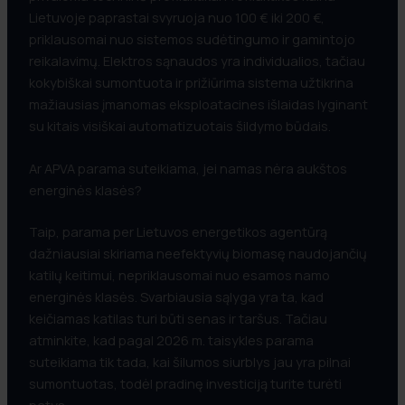
Lietuvoje paprastai svyruoja nuo 100 € iki 200 €,
priklausomai nuo sistemos sudėtingumo ir gamintojo
reikalavimų. Elektros sąnaudos yra individualios, tačiau
kokybiškai sumontuota ir prižiūrima sistema užtikrina
mažiausias įmanomas eksploatacines išlaidas lyginant
su kitais visiškai automatizuotais šildymo būdais.
Ar APVA parama suteikiama, jei namas nėra aukštos
energinės klasės?
Taip, parama per Lietuvos energetikos agentūrą
dažniausiai skiriama neefektyvių biomasę naudojančių
katilų keitimui, nepriklausomai nuo esamos namo
energinės klasės. Svarbiausia sąlyga yra ta, kad
keičiamas katilas turi būti senas ir taršus. Tačiau
atminkite, kad pagal 2026 m. taisykles parama
suteikiama tik tada, kai šilumos siurblys jau yra pilnai
sumontuotas, todėl pradinę investiciją turite turėti