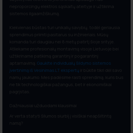
neproporcingų elektros sąskaitų ateityje ir užtikrina
sistemos ilgaamžiškumą.
Kiekvienas būstas turi unikalių savybių, todėl geriausia
sprendimus priimti pasitarus su inžinieriais. Mūsų
komanda turi daugiau nei 8 metų patirtį šioje srityje.
Atliekame profesionalų montavimą visoje Lietuvoje bei
užtikriname patikimą garantinį ir pogarantinį
aptarnavimą.
Gaukite individualų šildymo sistemos
įvertinimą iš Vesinimas.LT ekspertų
ir būkite tikri dėl savo
namų jaukumo. Mes padėsime rasti sprendimą, kuris bus
ne tik technologiškai pažangus, bet ir ekonomiškai
pagrįstas.
Dažniausiai užduodami klausimai
Ar verta statyti šilumos siurblį į visiškai neapšiltintą
namą?