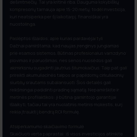
dešimtmečių. Tai yra kritinė riba. Dauguma kokybiškų
kompresorių tarnauja apie 15-20 metų, todėl investicija,
kuri neatsiperka per šį laikotarpį, finansiškai yra
nuostolinga.
Paslėptos išlaidos, apie kurias pardavėjai tyli
Dažnai pamirštama, kad naujas įrenginys jungiamas
prie esamos sistemos. Būtinas profesionalus vamzdyno
plovimas ir paruošimas, nes senos nuosėdos gali
akimirksniu sugadinti jautrius šilumokaičius. Taip pat gali
prireikti akumuliacinės talpos ar papildomų cirkuliacinių
siurblių srautams subalansuoti. Šios detalės gali
reikšmingai padidinti pradinę sąmatą. Nepamirškite ir
metinės profilaktikos: ji būtina gamintojo garantijai
išlaikyti, tačiau tai yra nuolatinis metinis mokestis, kurį
reikia įtraukti į bendrą ROI formulę.
Atsiperkamumo skaičiavimo formulė
Skaičiuoti verta paprastai: iš visos investicijos atimkite