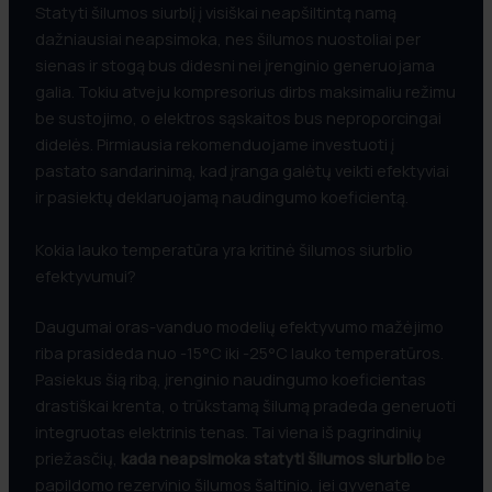
Statyti šilumos siurblį į visiškai neapšiltintą namą
dažniausiai neapsimoka, nes šilumos nuostoliai per
sienas ir stogą bus didesni nei įrenginio generuojama
galia. Tokiu atveju kompresorius dirbs maksimaliu režimu
be sustojimo, o elektros sąskaitos bus neproporcingai
didelės. Pirmiausia rekomenduojame investuoti į
pastato sandarinimą, kad įranga galėtų veikti efektyviai
ir pasiektų deklaruojamą naudingumo koeficientą.
Kokia lauko temperatūra yra kritinė šilumos siurblio
efektyvumui?
Daugumai oras-vanduo modelių efektyvumo mažėjimo
riba prasideda nuo -15°C iki -25°C lauko temperatūros.
Pasiekus šią ribą, įrenginio naudingumo koeficientas
drastiškai krenta, o trūkstamą šilumą pradeda generuoti
integruotas elektrinis tenas. Tai viena iš pagrindinių
priežasčių,
kada neapsimoka statyti šilumos siurblio
be
papildomo rezervinio šilumos šaltinio, jei gyvenate