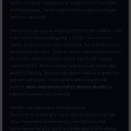
karšto vandens radiatoriuose, kompresorius turi dirbti
didžiausia galia. Tai tiesioginis kelias į neproporcingas
elektros sąnaudas.
Efektyvumą geriausiai atspindi COP ir SCOP rodikliai. COP
rodo momentinį naudingumą, o SCOP – viso sezono
vidurkį. Esant prastai namo izoliacijai, šie skaičiai krenta
žemiau kritinės ribos. 2026 m. liepos mėnesį patvirtintas
24 ct/kWh elektros tarifas reiškia, kad SCOP rodikliui
nukritus iki 2.0, šilumos kaina tampa panaši į tiesioginį
elektrinį šildymą. Tokiomis sąlygomis malkos ar granulės
gali kainuoti pigiau, todėl labai svarbu objektyviai
įvertinti,
kada neapsimoka statyti šilumos siurblio
be
papildomų investicijų į pastatą.
Pastato sandarumas ir energinė klasė
Žemesnė nei B energinė klasė dažnai tampa rizikinga
zona. Pagrindinė problema čia yra infiltracija. Per
nesandarius langus, duris ar perdangas šiluma išeina