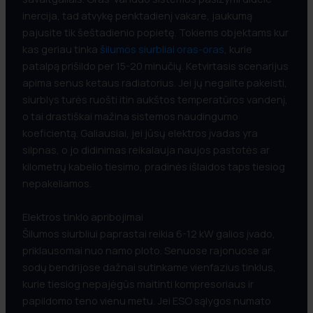
inercija, tad atvykę penktadienį vakare, jaukumą
pajusite tik šeštadienio popietę. Tokiems objektams kur
kas geriau tinka
šilumos siurbliai oras-oras
, kurie
patalpą prišildo per 15-20 minučių. Ketvirtasis scenarijus
apima senus ketaus radiatorius. Jei jų negalite pakeisti,
siurblys turės ruošti itin aukštos temperatūros vandenį,
o tai drastiškai mažina sistemos naudingumo
koeficientą. Galiausiai, jei jūsų elektros įvadas yra
silpnas, o jo didinimas reikalauja naujos pastotės ar
kilometrų kabelio tiesimo, pradinės išlaidos taps tiesiog
nepakeliamos.
Elektros tinklo apribojimai
Šilumos siurbliui paprastai reikia 6-12 kW galios įvado,
priklausomai nuo namo ploto. Senuose rajonuose ar
sodų bendrijose dažnai sutinkame vienfazius tinklus,
kurie tiesiog nepajėgūs maitinti kompresoriaus ir
papildomo teno vienu metu. Jei ESO sąlygos numato