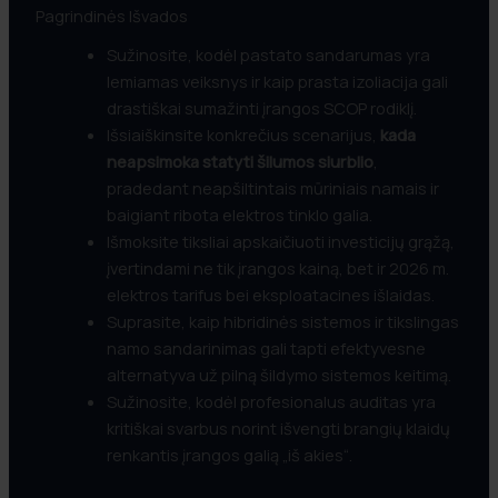
Pagrindinės Išvados
Sužinosite, kodėl pastato sandarumas yra
lemiamas veiksnys ir kaip prasta izoliacija gali
drastiškai sumažinti įrangos SCOP rodiklį.
Išsiaiškinsite konkrečius scenarijus,
kada
neapsimoka statyti šilumos siurblio
,
pradedant neapšiltintais mūriniais namais ir
baigiant ribota elektros tinklo galia.
Išmoksite tiksliai apskaičiuoti investicijų grąžą,
įvertindami ne tik įrangos kainą, bet ir 2026 m.
elektros tarifus bei eksploatacines išlaidas.
Suprasite, kaip hibridinės sistemos ir tikslingas
namo sandarinimas gali tapti efektyvesne
alternatyva už pilną šildymo sistemos keitimą.
Sužinosite, kodėl profesionalus auditas yra
kritiškai svarbus norint išvengti brangių klaidų
renkantis įrangos galią „iš akies“.