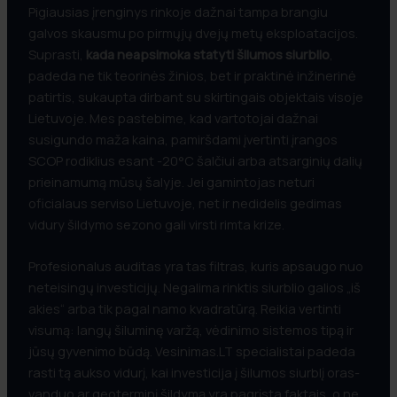
Pigiausias įrenginys rinkoje dažnai tampa brangiu
galvos skausmu po pirmųjų dvejų metų eksploatacijos.
Suprasti,
kada neapsimoka statyti šilumos siurblio
,
padeda ne tik teorinės žinios, bet ir praktinė inžinerinė
patirtis, sukaupta dirbant su skirtingais objektais visoje
Lietuvoje. Mes pastebime, kad vartotojai dažnai
susigundo maža kaina, pamiršdami įvertinti įrangos
SCOP rodiklius esant -20°C šalčiui arba atsarginių dalių
prieinamumą mūsų šalyje. Jei gamintojas neturi
oficialaus serviso Lietuvoje, net ir nedidelis gedimas
vidury šildymo sezono gali virsti rimta krize.
Profesionalus auditas yra tas filtras, kuris apsaugo nuo
neteisingų investicijų. Negalima rinktis siurblio galios „iš
akies“ arba tik pagal namo kvadratūrą. Reikia vertinti
visumą: langų šiluminę varžą, vėdinimo sistemos tipą ir
jūsų gyvenimo būdą. Vesinimas.LT specialistai padeda
rasti tą aukso vidurį, kai investicija į šilumos siurblį oras-
vanduo ar geoterminį šildymą yra pagrįsta faktais, o ne