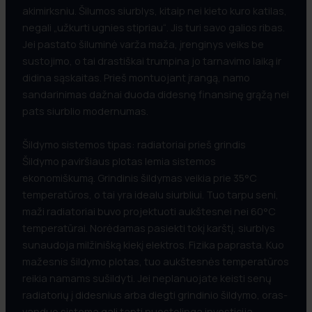
akimirksniu. Šilumos siurblys, kitaip nei kieto kuro katilas,
negali „užkurti ugnies stipriau“. Jis turi savo galios ribas.
Jei pastato šiluminė varža maža, įrenginys veiks be
sustojimo, o tai drastiškai trumpina jo tarnavimo laiką ir
didina sąskaitas. Prieš montuojant įrangą, namo
sandarinimas dažnai duoda didesnę finansinę grąžą nei
pats siurblio modernumas.
Šildymo sistemos tipas: radiatoriai prieš grindis
Šildymo paviršiaus plotas lemia sistemos
ekonomiškumą. Grindinis šildymas veikia prie 35°C
temperatūros, o tai yra idealu siurbliui. Tuo tarpu seni,
maži radiatoriai buvo projektuoti aukštesnei nei 60°C
temperatūrai. Norėdamas pasiekti tokį karštį, siurblys
sunaudoja milžinišką kiekį elektros. Fizika paprasta. Kuo
mažesnis šildymo plotas, tuo aukštesnės temperatūros
reikia namams sušildyti. Jei neplanuojate keisti senų
radiatorių į didesnius arba diegti grindinio šildymo, oras-
vanduo sistema gali tapti nuostolinga investicija.