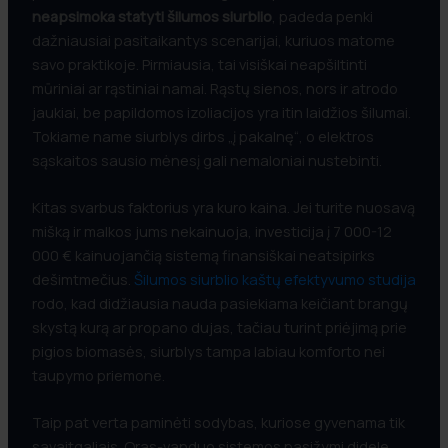
neapsimoka statyti šilumos siurblio
, padeda penki
dažniausiai pasitaikantys scenarijai, kuriuos matome
savo praktikoje. Pirmiausia, tai visiškai neapšiltinti
mūriniai ar rąstiniai namai. Rąstų sienos, nors ir atrodo
jaukiai, be papildomos izoliacijos yra itin laidžios šilumai.
Tokiame name siurblys dirbs „į pakalnę“, o elektros
sąskaitos sausio mėnesį gali nemaloniai nustebinti.
Kitas svarbus faktorius yra kuro kaina. Jei turite nuosavą
mišką ir malkos jums nekainuoja, investicija į 7 000-12
000 € kainuojančią sistemą finansiškai neatsipirks
dešimtmečius.
Šilumos siurblio kaštų efektyvumo studija
rodo, kad didžiausia nauda pasiekiama keičiant brangų
skystą kurą ar propano dujas, tačiau turint priėjimą prie
pigios biomasės, siurblys tampa labiau komforto nei
taupymo priemone.
Taip pat verta paminėti sodybas, kuriose gyvenama tik
savaitgaliais. Oras-vanduo sistemos pasižymi didele