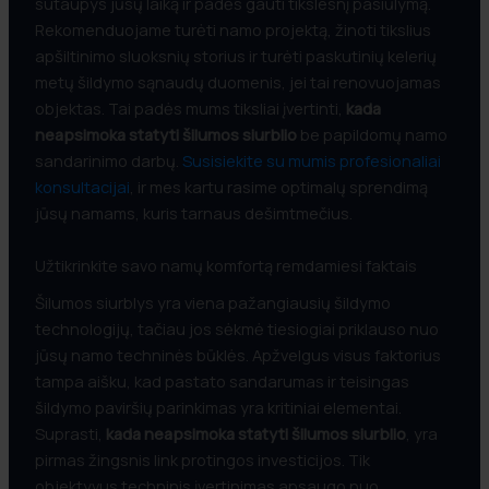
sutaupys jūsų laiką ir padės gauti tikslesnį pasiūlymą.
Rekomenduojame turėti namo projektą, žinoti tikslius
apšiltinimo sluoksnių storius ir turėti paskutinių kelerių
metų šildymo sąnaudų duomenis, jei tai renovuojamas
objektas. Tai padės mums tiksliai įvertinti,
kada
neapsimoka statyti šilumos siurblio
be papildomų namo
sandarinimo darbų.
Susisiekite su mumis profesionaliai
konsultacijai
, ir mes kartu rasime optimalų sprendimą
jūsų namams, kuris tarnaus dešimtmečius.
Užtikrinkite savo namų komfortą remdamiesi faktais
Šilumos siurblys yra viena pažangiausių šildymo
technologijų, tačiau jos sėkmė tiesiogiai priklauso nuo
jūsų namo techninės būklės. Apžvelgus visus faktorius
tampa aišku, kad pastato sandarumas ir teisingas
šildymo paviršių parinkimas yra kritiniai elementai.
Suprasti,
kada neapsimoka statyti šilumos siurblio
, yra
pirmas žingsnis link protingos investicijos. Tik
objektyvus techninis įvertinimas apsaugo nuo