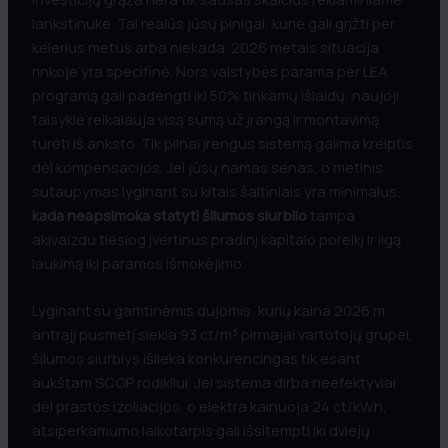
lankstinuke. Tai realūs jūsų pinigai, kurie gali grįžti per
kelerius metus arba niekada. 2026 metais situacija
rinkoje yra specifinė. Nors valstybės parama per LEA
programą gali padengti iki 50% tinkamų išlaidų, naujoji
taisyklė reikalauja visą sumą už įrangą ir montavimą
turėti iš anksto. Tik pilnai įrengus sistemą galima kreiptis
dėl kompensacijos. Jei jūsų namas senas, o metinis
sutaupymas lyginant su kitais šaltiniais yra minimalus,
kada neapsimoka statyti šilumos siurblio
tampa
akivaizdu tiesiog įvertinus pradinį kapitalo poreikį ir ilgą
laukimą iki paramos išmokėjimo.
Lyginant su gamtinėmis dujomis, kurių kaina 2026 m.
antrąjį pusmetį siekia 93 ct/m³ pirmajai vartotojų grupei,
šilumos siurblys išlieka konkurencingas tik esant
aukštam SCOP rodikliui. Jei sistema dirba neefektyviai
dėl prastos izoliacijos, o elektra kainuoja 24 ct/kWh,
atsiperkamumo laikotarpis gali išsitempti iki dviejų