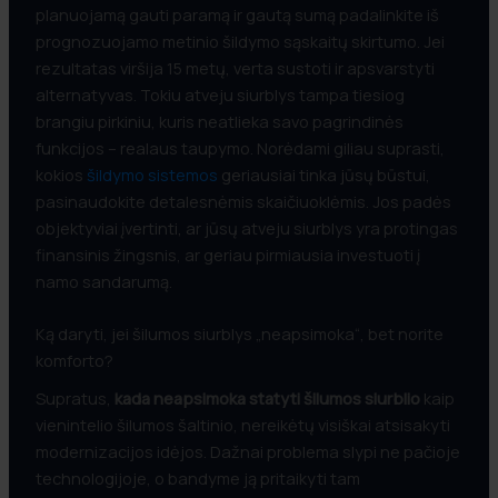
planuojamą gauti paramą ir gautą sumą padalinkite iš
prognozuojamo metinio šildymo sąskaitų skirtumo. Jei
rezultatas viršija 15 metų, verta sustoti ir apsvarstyti
alternatyvas. Tokiu atveju siurblys tampa tiesiog
brangiu pirkiniu, kuris neatlieka savo pagrindinės
funkcijos – realaus taupymo. Norėdami giliau suprasti,
kokios
šildymo sistemos
geriausiai tinka jūsų būstui,
pasinaudokite detalesnėmis skaičiuoklėmis. Jos padės
objektyviai įvertinti, ar jūsų atveju siurblys yra protingas
finansinis žingsnis, ar geriau pirmiausia investuoti į
namo sandarumą.
Ką daryti, jei šilumos siurblys „neapsimoka“, bet norite
komforto?
Supratus,
kada neapsimoka statyti šilumos siurblio
kaip
vienintelio šilumos šaltinio, nereikėtų visiškai atsisakyti
modernizacijos idėjos. Dažnai problema slypi ne pačioje
technologijoje, o bandyme ją pritaikyti tam