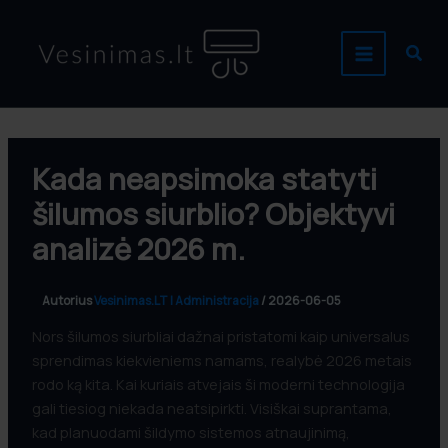
Pereiti
prie
Paie
turinio
Kada neapsimoka statyti
šilumos siurblio? Objektyvi
analizė 2026 m.
Autorius
Vesinimas.LT | Administracija
/
2026-06-05
Nors šilumos siurbliai dažnai pristatomi kaip universalus
sprendimas kiekvieniems namams, realybė 2026 metais
rodo ką kita. Kai kuriais atvejais ši moderni technologija
gali tiesiog niekada neatsipirkti. Visiškai suprantama,
kad planuodami šildymo sistemos atnaujinimą,