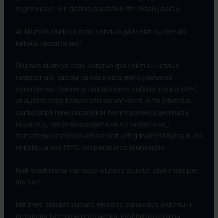
regionuose, kur dažnai pasitaiko itin didelių šalčių.
Ar šilumos siurblys oras-vanduo gali veikti su senais
ketaus radiatoriais?
Šilumos siurblys oras-vanduo gali veikti su ketaus
radiatoriais, tačiau tai nėra pats efektyviausias
sprendimas. Seniems radiatoriams sušildyti reikia 60°C
ar aukštesnės temperatūros vandens, o tai priverčia
siurblį dirbti neekonomiškai. Norint pasiekti geriausią
rezultatą, rekomenduojama keisti radiatorius į
žematemperatūrius arba montuoti grindinį šildymą, kuris
reikalauja vos 35°C temperatūros šilumnešio.
Kiek vidutiniškai kainuoja šilumos siurblio išlaikymas per
metus?
Metines išlaidas sudaro elektros sąnaudos šildymui ir
privaloma techninė profilaktika. Profilaktikos kaina