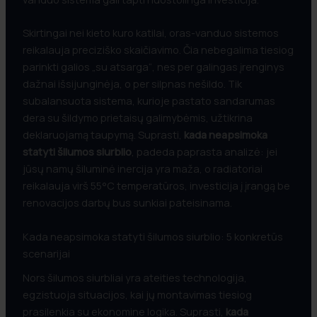
Skirtingai nei kieto kuro katilai, oras-vanduo sistemos
reikalauja preciziško skaičiavimo. Čia nebegalima tiesiog
parinkti galios „su atsarga“, nes per galingas įrenginys
dažnai išsijunginėja, o per silpnas nešildo. Tik
subalansuota sistema, kurioje pastato sandarumas
dera su šildymo prietaisų galimybėmis, užtikrina
deklaruojamą taupymą. Suprasti,
kada neapsimoka
statyti šilumos siurblio
, padeda paprasta analizė: jei
jūsų namų šiluminė inercija yra maža, o radiatoriai
reikalauja virš 55°C temperatūros, investicija į įrangą be
renovacijos darbų bus sunkiai pateisinama.
Kada neapsimoka statyti šilumos siurblio: 5 konkretūs
scenarijai
Nors šilumos siurbliai yra ateities technologija,
egzistuoja situacijos, kai jų montavimas tiesiog
prasilenkia su ekonomine logika. Suprasti,
kada