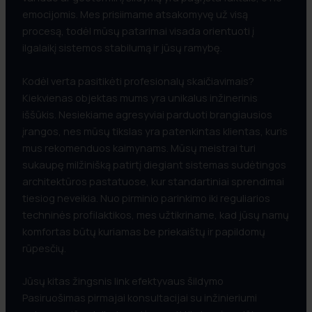
emocijomis. Mes prisiimame atsakomyvę už visą
procesą, todėl mūsų patarimai visada orientuoti į
ilgalaikį sistemos stabilumą ir jūsų ramybę.
Kodėl verta pasitikėti profesionalų skaičiavimais?
Kiekvienas objektas mums yra unikalus inžinerinis
iššūkis. Nesiekiame agresyviai parduoti brangiausios
įrangos, nes mūsų tikslas yra patenkintas klientas, kuris
mus rekomenduos kaimynams. Mūsų meistrai turi
sukaupę milžinišką patirtį diegiant sistemas sudėtingos
architektūros pastatuose, kur standartiniai sprendimai
tiesiog neveikia. Nuo pirminio parinkimo iki reguliarios
techninės profilaktikos, mes užtikriname, kad jūsų namų
komfortas būtų kuriamas be priekaištų ir papildomų
rūpesčių.
Jūsų kitas žingsnis link efektyvaus šildymo
Pasiruošimas pirmajai konsultacijai su inžinieriumi