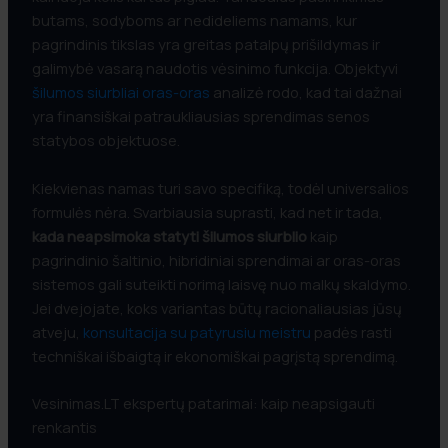
butams, sodyboms ar nedideliems namams, kur
Pridėti nuotraukų ar projektą
pagrindinis tikslas yra greitas patalpų prišildymas ir
galimybė vasarą naudotis vėsinimo funkcija. Objektyvi
šilumos siurbliai oras-oras
analizė rodo, kad tai dažnai
yra finansiškai patraukliausias sprendimas senos
Drag and Drop (or)
Choose Files
statybos objektuose.
Kiekvienas namas turi savo specifiką, todėl universalios
Siųsti Užklausą
formulės nėra. Svarbiausia suprasti, kad net ir tada,
kada neapsimoka statyti šilumos siurblio
kaip
pagrindinio šaltinio, hibridiniai sprendimai ar oras-oras
sistemos gali suteikti norimą laisvę nuo malkų skaldymo.
Jei dvejojate, koks variantas būtų racionaliausias jūsų
atveju,
konsultacija su patyrusiu meistru
padės rasti
techniškai išbaigtą ir ekonomiškai pagrįstą sprendimą.
Vesinimas.LT ekspertų patarimai: kaip neapsigauti
renkantis