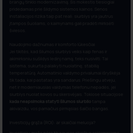
brangų tinklo modernizavimą, šis mokestis tiesiogiai
pridedamas prie šildymo sistemos kainos. Senos
instaliacijos rizika taip pat reali: siurblys yra jautrus
įtampos šuoliams, o kaimynams gali pradėti mirksėti
šviesos.
Naudojimo dažnumas ir komforto lūkesčiai
Jei tikitės, kad šilumos siurblys veiks kaip fenas ir
akimirksniu sušildys ledinį namą, teks nusivilti. Tai
sistema, sukurta palaikyti nuolatinę, stabilią
temperatūrą. Automatinio valdymo privalumai išryškėja
tik tada, kai pastatas yra sandarus. Priešingu atveju,
net ir moderniausias valdymas telefonu nepadės, jei
siurblys nuolat kovos su skersvėjais. Tokiose situacijose
kada neapsimoka statyti šilumos siurblio
tampa
akivaizdu, vos pamačius pirmąsias šalčio bangas.
Investicijų grąža (ROI): ar skaičiai meluoja?
Investicijų grąža nėra tik sausas skaičius reklaminiame