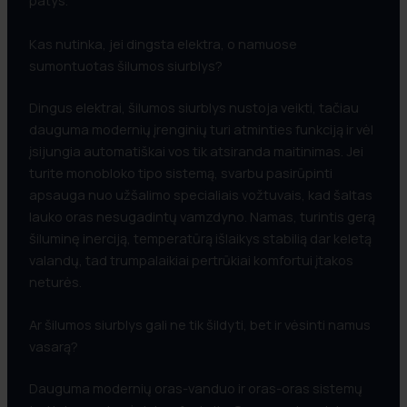
patys.
Kas nutinka, jei dingsta elektra, o namuose
sumontuotas šilumos siurblys?
Dingus elektrai, šilumos siurblys nustoja veikti, tačiau
dauguma modernių įrenginių turi atminties funkciją ir vėl
įsijungia automatiškai vos tik atsiranda maitinimas. Jei
turite monobloko tipo sistemą, svarbu pasirūpinti
apsauga nuo užšalimo specialiais vožtuvais, kad šaltas
lauko oras nesugadintų vamzdyno. Namas, turintis gerą
šiluminę inerciją, temperatūrą išlaikys stabilią dar keletą
valandų, tad trumpalaikiai pertrūkiai komfortui įtakos
neturės.
Ar šilumos siurblys gali ne tik šildyti, bet ir vėsinti namus
vasarą?
Dauguma modernių oras-vanduo ir oras-oras sistemų