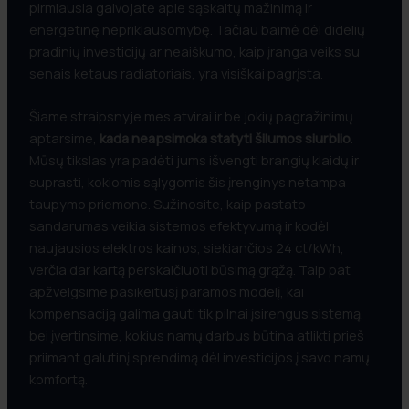
pirmiausia galvojate apie sąskaitų mažinimą ir
energetinę nepriklausomybę. Tačiau baimė dėl didelių
pradinių investicijų ar neaiškumo, kaip įranga veiks su
senais ketaus radiatoriais, yra visiškai pagrįsta.
Šiame straipsnyje mes atvirai ir be jokių pagražinimų
aptarsime,
kada neapsimoka statyti šilumos siurblio
.
Mūsų tikslas yra padėti jums išvengti brangių klaidų ir
suprasti, kokiomis sąlygomis šis įrenginys netampa
taupymo priemone. Sužinosite, kaip pastato
sandarumas veikia sistemos efektyvumą ir kodėl
naujausios elektros kainos, siekiančios 24 ct/kWh,
verčia dar kartą perskaičiuoti būsimą grąžą. Taip pat
apžvelgsime pasikeitusį paramos modelį, kai
kompensaciją galima gauti tik pilnai įsirengus sistemą,
bei įvertinsime, kokius namų darbus būtina atlikti prieš
priimant galutinį sprendimą dėl investicijos į savo namų
komfortą.