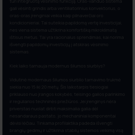
turi integruotą vėsinimo funkciją. Oras-vanduo sistema
gali vėsinti grindis arba ventiliatorinius konvektorius, o
oras-oras įrenginiai veikia kaip pilnaverčiai oro
kondicionieriai. Tai suteikia papildomą vertę investicijai,
nes viena sistema užtikrina komfortišką mikroklimatą
ištisus metus. Tai yra racionalus sprendimas, kai norima
išvengti papildomų investicijų į atskiras vėsinimo
sistemas.
Kiek laiko tarnauja modernus šilumos siurblys?
Vidutinė modernaus šilumos siurblio tarnavimo trukmė
siekia nuo 15 iki 20 metų. Šis laikotarpis tiesiogiai
priklauso nuo įrangos kokybės, teisingo galios parinkimo
ir reguliarios techninės priežiūros. Jei įrenginys nėra
priverstas nuolat dirbti maksimalia galia dėl
nesandaraus pastato, jo mechaniniai komponentai
dėvisi lėčiau. Tinkama profilaktika padeda išvengti
brangių gedimų ir užtikrina stabilų sistemos veikimą visą