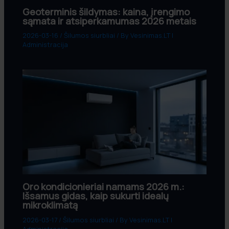
Geoterminis šildymas: kaina, įrengimo
sąmata ir atsiperkamumas 2026 metais
2026-03-16
/
Šilumos siurbliai
/ By
Vesinimas.LT |
Administracija
Oro kondicionieriai namams 2026 m.:
Išsamus gidas, kaip sukurti idealų
mikroklimatą
2026-03-17
/
Šilumos siurbliai
/ By
Vesinimas.LT |
Administracija