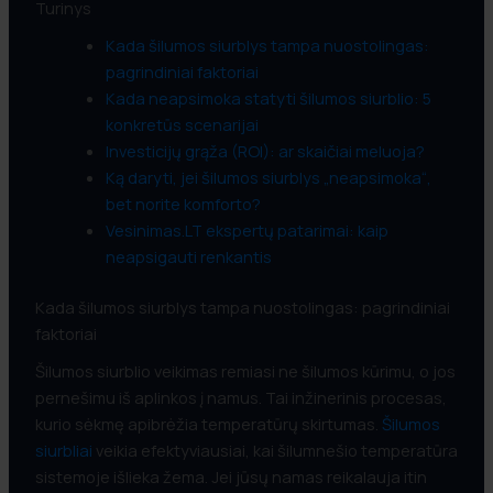
Turinys
Kada šilumos siurblys tampa nuostolingas:
pagrindiniai faktoriai
Kada neapsimoka statyti šilumos siurblio: 5
konkretūs scenarijai
Investicijų grąža (ROI): ar skaičiai meluoja?
Ką daryti, jei šilumos siurblys „neapsimoka“,
bet norite komforto?
Vesinimas.LT ekspertų patarimai: kaip
neapsigauti renkantis
Kada šilumos siurblys tampa nuostolingas: pagrindiniai
faktoriai
Šilumos siurblio veikimas remiasi ne šilumos kūrimu, o jos
pernešimu iš aplinkos į namus. Tai inžinerinis procesas,
kurio sėkmę apibrėžia temperatūrų skirtumas.
Šilumos
siurbliai
veikia efektyviausiai, kai šilumnešio temperatūra
sistemoje išlieka žema. Jei jūsų namas reikalauja itin