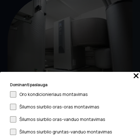
Dominanti paslauga
Oro kondicionieriaus montavimas
03.
Šilumos siurblio oras-oras montavimas
Konsultacijos
Šilumos siurblio oras-vanduo montavimas
Teikiame ekspertų konsultacijas, kad padėtume jums
Šilumos siurblio gruntas-vanduo montavimas
pasirinkti tinkamiausius šildymo ir kondicionavimo