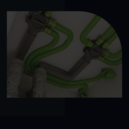
Pridėti nuotraukų ar projektą
Drag and Drop (or)
Choose Files
Siųsti Užklausą