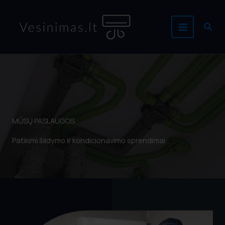
Pereiti
prie
Paie
turinio
MŪSŲ PASLAUGOS
Patikimi šildymo ir kondicionavimo sprendimai