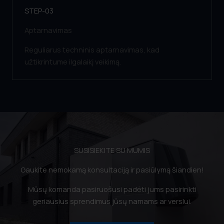
STEP-03
Aptarnavimas
Reguliarus techninis aptarnavimas, kad
užtikrintume ilgalaikį veikimą.
SUSISIEKITE SU MUMIS
Gaukite nemokamą konsultaciją ir pasiūlymą šiandien!
Mūsų komanda pasiruošusi padėti jums pasirinkti
geriausius sprendimus jūsų namams ar verslui.